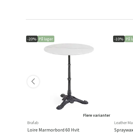
-20%
På lager
-10%
På l
ere varianter
Flere varianter
Brafab
Leather Ma
er
Loire Marmorbord 60 Hvit
Spraywax