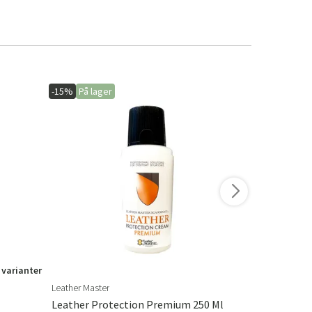
-15%
På lager
-15%
På lage
 varianter
Leather Master
Brafab
Leather Protection Premium 250 Ml
Delia Pute 