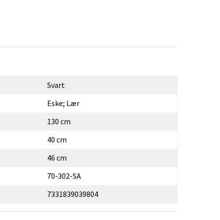
Svart
Eske; Lær
130 cm
40 cm
46 cm
70-302-SA
7331839039804