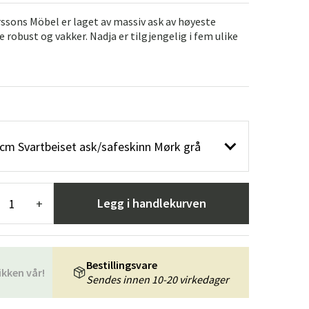
er
Hageredskaper
Gangmøbler
ssons Möbel er laget av massiv ask av høyeste
 robust og vakker. Nadja er tilgjengelig i fem ulike
redning
cm Svartbeiset ask/safeskinn Mørk grå
Legg i handlekurven
+
Bestillingsvare
ikken vår!
Sendes innen 10-20 virkedager