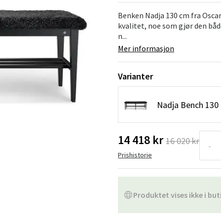
Hengestoler
Baderomstepp
Benken Nadja 130 cm fra Oscar
kvalitet, noe som gjør den både
Vedlikeholdsprodukter
Småoppbevaring
Baderomsinn
n...
Mer informasjon
Varianter
Nadja Bench 130 
14 418 kr
16 020 kr
-
Prishistorie
Produktet vises ikke i but