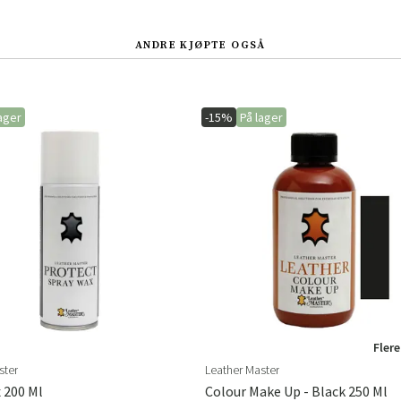
Sverige
Danmark
Norge
Suomi
ANDRE KJØPTE OGSÅ
ager
-15%
På lager
Flere
ster
Leather Master
 200 Ml
Colour Make Up - Black 250 Ml