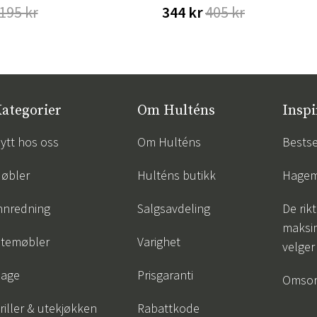
195 kr
344 kr
405 kr
ategorier
Om Hulténs
Inspi
ytt hos oss
Om Hulténs
Bestse
øbler
Hulténs butikk
Hagem
nnredning
Salgsavdeling
De rik
maksim
temøbler
Varighet
velger
age
Prisgaranti
Omsor
riller & utekjøkken
Rabattkode