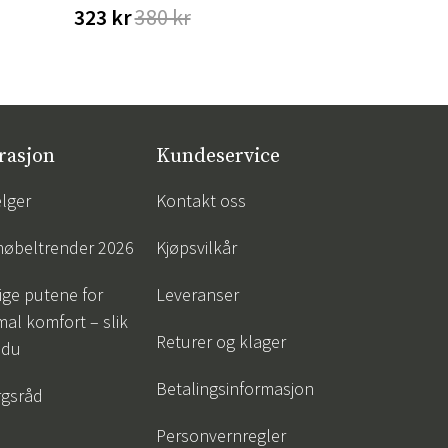
323 kr
380 kr
676 kr
79
rasjon
Kundeservice
lger
Kontakt oss
øbeltrender 2026
Kjøpsvilkår
tige putene for
Leveranser
al komfort – slik
Returer og klager
 du
Betalingsinformasjon
gsråd
Personvernregler