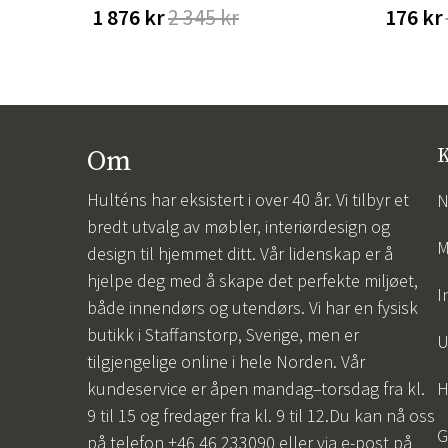
1 876 kr
2 345 kr
176 kr
Om
K
Hulténs har eksistert i over 40 år. Vi tilbyr et
N
bredt utvalg av møbler, interiørdesign og
M
design til hjemmet ditt. Vår lidenskap er å
hjelpe deg med å skape det perfekte miljøet,
I
både innendørs og utendørs. Vi har en fysisk
butikk i Staffanstorp, Sverige, men er
U
tilgjengelige online i hele Norden. Vår
kundeservice er åpen mandag–torsdag fra kl.
H
9 til 15 og fredager fra kl. 9 til 12.Du kan nå oss
G
på telefon +46 46 233090 eller via e-post på