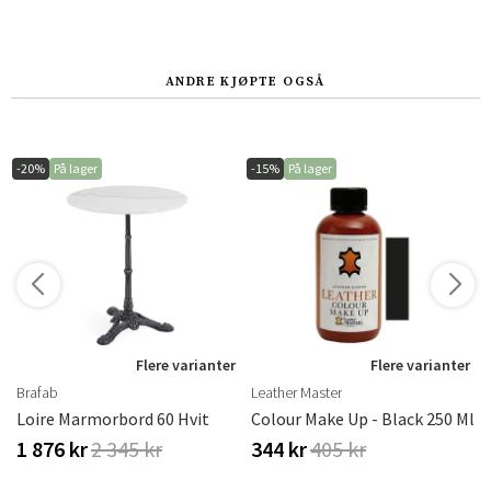
ANDRE KJØPTE OGSÅ
-20%
På lager
-15%
På lager
r
Flere varianter
Flere varianter
Brafab
Leather Master
vitoljet Eik
Loire Marmorbord 60 Hvit
Colour Make Up - Black 250 Ml
1 876 kr
2 345 kr
344 kr
405 kr