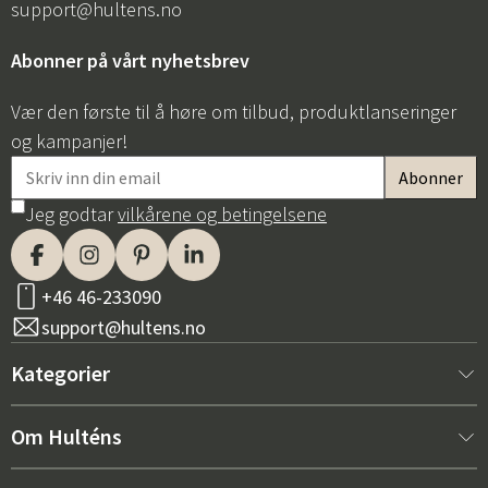
support@hultens.no
Abonner på vårt nyhetsbrev
Vær den første til å høre om tilbud, produktlanseringer
og kampanjer!
Jeg godtar
vilkårene og betingelsene
+46 46-233090
support@hultens.no
Kategorier
Nytt hos oss
Om Hulténs
Møbler