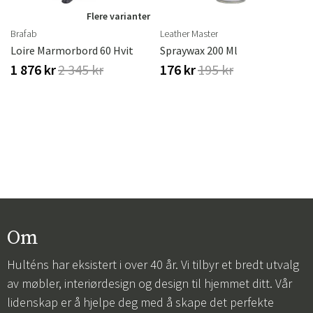
Flere varianter
Brafab
Leather Master
Loire Marmorbord 60 Hvit
Spraywax 200 Ml
1 876 kr
2 345 kr
176 kr
195 kr
Om
Hulténs har eksistert i over 40 år. Vi tilbyr et bredt utvalg
av møbler, interiørdesign og design til hjemmet ditt. Vår
lidenskap er å hjelpe deg med å skape det perfekte