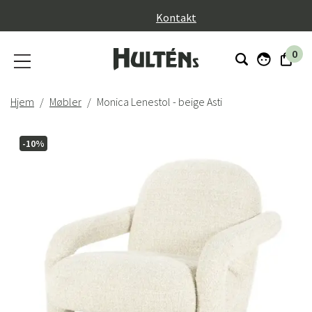
}
Kontakt
0
Hjem
Møbler
Monica Lenestol - beige Asti
-10%