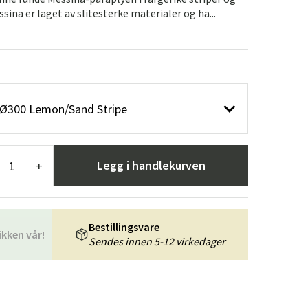
er
Hageredskaper
Gangmøbler
ssina er laget av slitesterke materialer og ha...
redning
 Ø300 Lemon/Sand Stripe
Legg i handlekurven
+
Bestillingsvare
ikken vår!
Sendes innen 5-12 virkedager