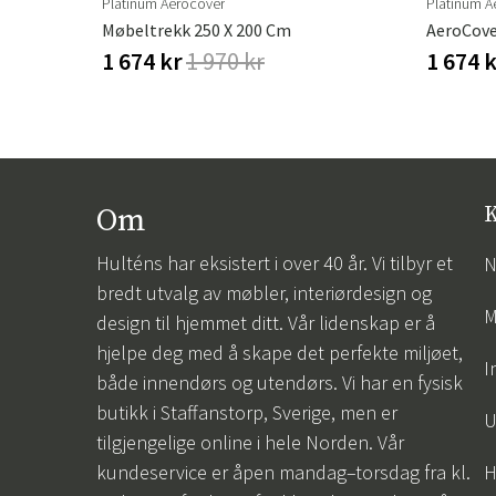
Platinum Aerocover
Platinum A
Møbeltrekk 250 X 200 Cm
1 674 kr
1 970 kr
1 674 
Om
K
Hulténs har eksistert i over 40 år. Vi tilbyr et
N
bredt utvalg av møbler, interiørdesign og
M
design til hjemmet ditt. Vår lidenskap er å
hjelpe deg med å skape det perfekte miljøet,
I
både innendørs og utendørs. Vi har en fysisk
butikk i Staffanstorp, Sverige, men er
U
tilgjengelige online i hele Norden. Vår
kundeservice er åpen mandag–torsdag fra kl.
H