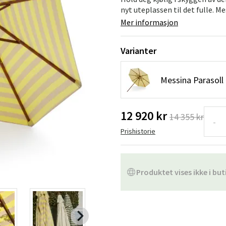
Hengestoler
Baderomstepp
nyt uteplassen til det fulle. Me
Mer informasjon
Vedlikeholdsprodukter
Småoppbevaring
Baderomsinn
Varianter
Messina Parasoll
12 920 kr
14 355 kr
-
Prishistorie
Produktet vises ikke i but