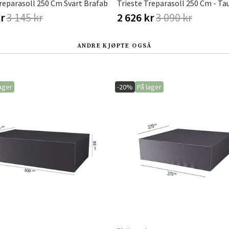
reparasoll 250 Cm Svart Brafab
Trieste Treparasoll 250 Cm - Ta
kr
3 145 kr
2 626 kr
3 090 kr
ANDRE KJØPTE OGSÅ
ager
-20%
På lager