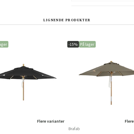
LIGNENDE PRODUKTER
ager
-15%
På lager
Sverige
Danmark
Norge
Suomi
Flere varianter
Flere
Brafab