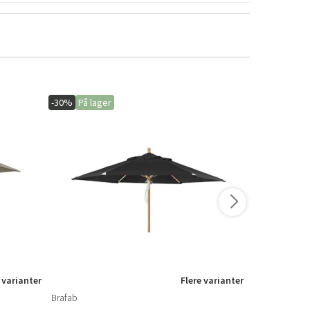
-30%
På lager
-15%
På lage
 varianter
Flere varianter
Brafab
Brafab