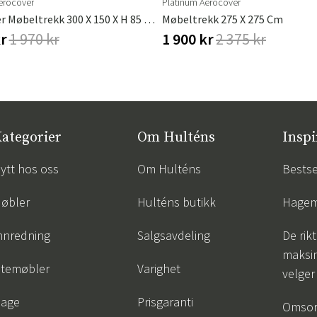
erocover
Platinum Aerocover
AeroCover Møbeltrekk 300 X 150 X H 85 Cm
Møbeltrekk 275 X 275 Cm
kr
1 970 kr
1 900 kr
2 375 kr
ategorier
Om Hulténs
Inspi
ytt hos oss
Om Hulténs
Bestse
øbler
Hulténs butikk
Hagem
nnredning
Salgsavdeling
De rik
maksim
temøbler
Varighet
velger
age
Prisgaranti
Omsor