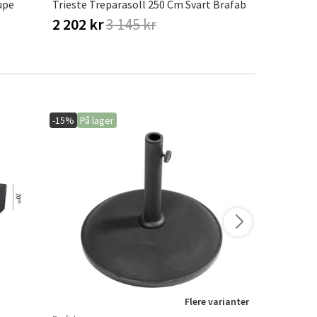
upe
Trieste Treparasoll 250 Cm Svart Brafab
Trieste Tre
2 202 kr
3 145 kr
2 626 kr
-15%
På lager
-15%
På lage
Flere varianter