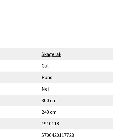
Skagerak
Gul
Rund
Nei
300 cm
240 cm
1910118
5706420117728