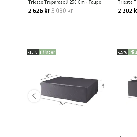
Trieste Treparasoll 250 Cm - Taupe
Trieste T
2 626 kr
3 090 kr
2 202 
-15%
På lager
-15%
På l