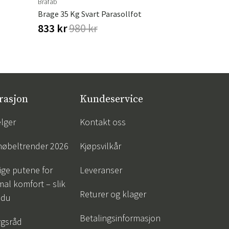
Brafab
Leather Maste
Brage 35 Kg Svart Parasollfot
Leather Re
833 kr
980 kr
310 kr
36
rasjon
Kundeservice
lger
Kontakt oss
øbeltrender 2026
Kjøpsvilkår
tige putene for
Leveranser
al komfort – slik
Returer og klager
 du
Betalingsinformasjon
gsråd