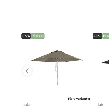
-15%
På lager
-30%
På l
Flere varianter
Brafab
Brafab