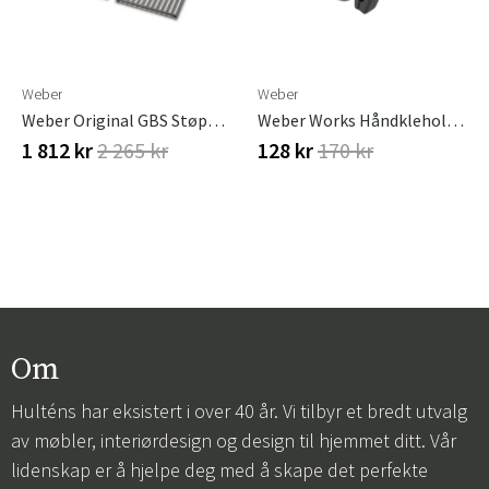
Weber
Weber
Weber Original GBS Støpejernsrist Spirit 300-Serien
Weber Works Håndkleholder - Klikkbar
1 812 kr
2 265 kr
128 kr
170 kr
Om
Hulténs har eksistert i over 40 år. Vi tilbyr et bredt utvalg
av møbler, interiørdesign og design til hjemmet ditt. Vår
lidenskap er å hjelpe deg med å skape det perfekte