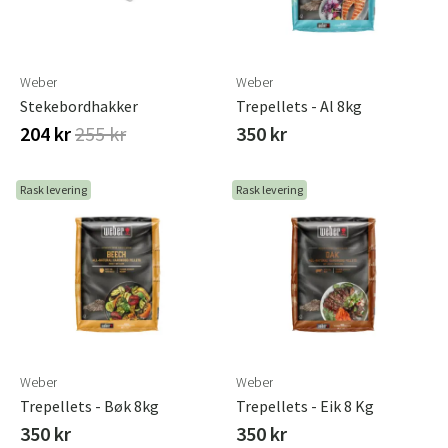
Weber
Weber
Stekebordhakker
Trepellets - Al 8kg
204 kr
255 kr
350 kr
Rask levering
Rask levering
Weber
Weber
Trepellets - Bøk 8kg
Trepellets - Eik 8 Kg
350 kr
350 kr