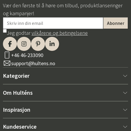
Vær den første til å høre om tilbud, produktlanseringer
og kampanjer!
Jeg godtar
vilkårene og betingelsene
+46 46-233090
support@hultens.no
Kategorier
Nytt hos oss
Om Hulténs
Møbler
Om Hulténs
Inspirasjon
Innredning
Hulténs butikk
Bestselger
Kundeservice