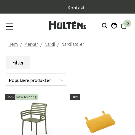
}
Kontakt
0
Hjem
Merker
Nardi
Nardi stoler
Filter
-15%
Rask levering
-10%