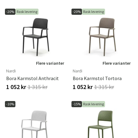
-20%
Rask levering
-20%
Rask levering
Flere varianter
Flere varianter
Nardi
Nardi
Bora Karmstol Anthracit
Bora Karmstol Tortora
1 052 kr
1 315 kr
1 052 kr
1 315 kr
-10%
-15%
Rask levering
Sverige
Danmark
Norge
Suomi