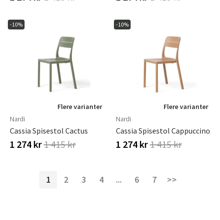
-10%
-10%
Flere varianter
Flere varianter
Nardi
Nardi
Cassia Spisestol Cactus
Cassia Spisestol Cappuccino
1 274 kr
1 415 kr
1 274 kr
1 415 kr
1
2
3
4
...
6
7
>>