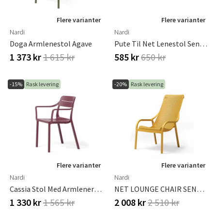
Flere varianter
Flere varianter
Nardi
Nardi
Doga Armlenestol Agave
Pute Til Net Lenestol Sennep
1 373 kr
1 615 kr
585 kr
650 kr
-15%
Rask levering
-20%
Rask levering
Flere varianter
Flere varianter
Nardi
Nardi
Cassia Stol Med Armlener Borgogna
NET LOUNGE CHAIR SENAPE
1 330 kr
1 565 kr
2 008 kr
2 510 kr