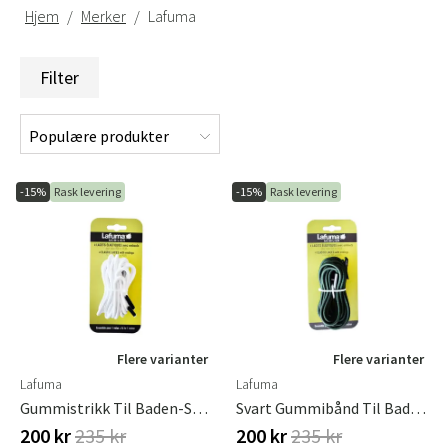
Hjem
Merker
Lafuma
Filter
-15%
Rask levering
-15%
Rask levering
Flere varianter
Flere varianter
Lafuma
Lafuma
Gummistrikk Til Baden-Stol Hvit
Svart Gummibånd Til Baden-Stol
200 kr
235 kr
200 kr
235 kr