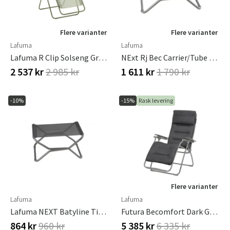
Flere varianter
Flere varianter
Lafuma
Lafuma
Lafuma R Clip Solseng Grønn
NExt Rj Bec Carrier/Tube Steel Olive Tube Titanium
2 537 kr
2 985 kr
1 611 kr
1 790 kr
-10%
-15%
Rask levering
Flere varianter
Lafuma
Lafuma
Lafuma NEXT Batyline Titane
Futura Becomfort Dark Grey
864 kr
960 kr
5 385 kr
6 335 kr