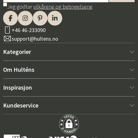
Jeg godtar
vilkårene og betingelsene
+46 46-233090
support@hultens.no
Kategorier
Nytt hos oss
Om Hulténs
Møbler
Om Hulténs
Inspirasjon
Innredning
Hulténs butikk
Bestselger
Kundeservice
Utemøbler
Salgsavdeling
Hagemøbeltrender 2026
Kontakt oss
Hage
Varighet
De riktige putene for maksimal komfort – slik velger du
Kjøpsvilkår