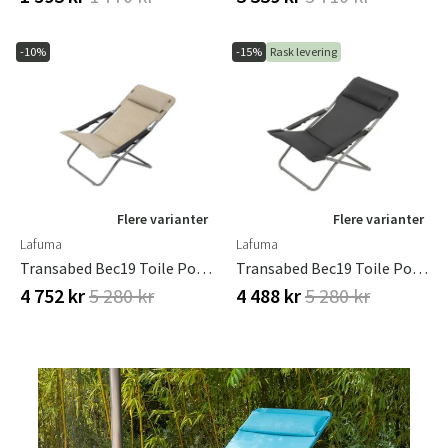
-10%
-15%
Rask levering
Flere varianter
Flere varianter
Lafuma
Lafuma
Transabed Bec19 Toile Porteuse Beige Moka
Transabed Bec19 Toile Porteuse Dark Grey Titan
4 752 kr
5 280 kr
4 488 kr
5 280 kr