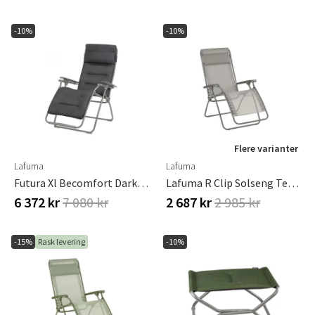
-10%
-10%
Flere varianter
Lafuma
Lafuma
Futura Xl Becomfort Dark Grey
Lafuma R Clip Solseng Terre Tube Titane
6 372 kr
7 080 kr
2 687 kr
2 985 kr
-15%
Rask levering
-10%