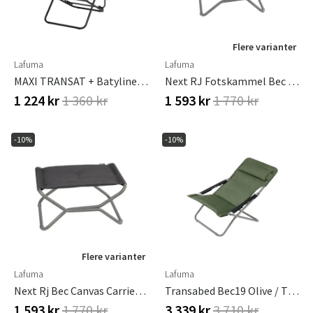
Flere varianter
Lafuma
Lafuma
Sverige
Danmark
MAXI TRANSAT + Batyline Duo Obsidian
Next RJ Fotskammel Bec Toile Porteuse/Tube Acier Moka
1 224 kr
1 360 kr
1 593 kr
1 770 kr
Norge
Suomi
-10%
-10%
Flere varianter
Lafuma
Lafuma
Next Rj Bec Canvas Carrier/Tube Steel Dark Grey Tube Titanium
Transabed Bec19 Olive / Titanium
1 593 kr
1 770 kr
3 339 kr
3 710 kr