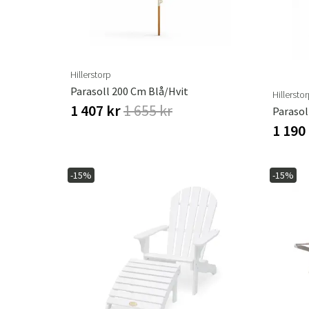
Hillerstorp
Parasoll 200 Cm Blå/hvit
Hillersto
1 407 kr
1 655 kr
Parasol
1 190
-15%
-15%