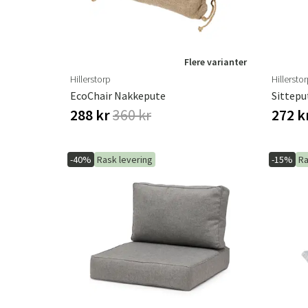
Flere varianter
Hillerstorp
Hillersto
EcoChair Nakkepute
Sittepu
288 kr
360 kr
272 k
-40%
Rask levering
-15%
Ra