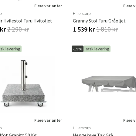
Flere varianter
Flere 
rp
Hillerstorp
r Hvilestol Furu Hvitoljet
Granny Stol Furu Gråoljet
 kr
2 290 kr
1 539 kr
1 810 kr
sk levering
-15%
Rask levering
Flere varianter
Flere 
rp
Hillerstorp
lfot Granitt 50 Kg
Hengekøye Tak Grå