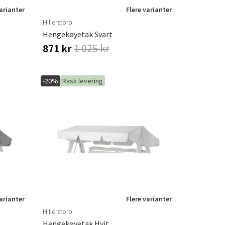
varianter
Flere varianter
Hillerstorp
Hengekøyetak Svart
871 kr
1 025 kr
-20%
Rask levering
varianter
Flere varianter
Hillerstorp
Hengekøyetak Hvit