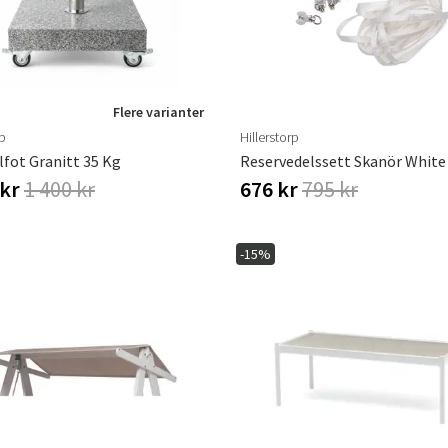
Flere varianter
rp
Hillerstorp
lfot Granitt 35 Kg
Reservedelssett Skanör White
 kr
1 400 kr
676 kr
795 kr
-15%