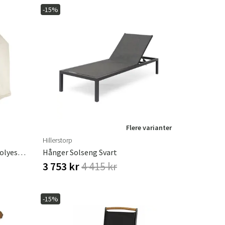
-15%
Flere varianter
Hillerstorp
Hammockbeskyttelse Beige Polyester
Hånger Solseng Svart
3 753 kr
4 415 kr
-15%