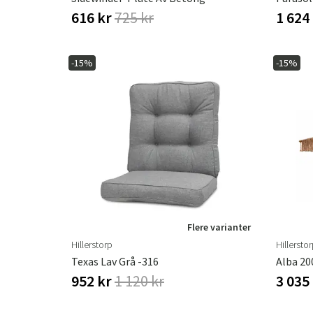
616 kr
725 kr
1 624
-15%
-15%
Flere varianter
Hillerstorp
Hillersto
Texas Lav Grå -316
Alba 20
952 kr
1 120 kr
3 035