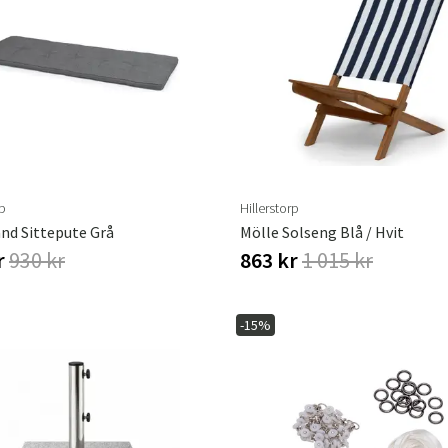
rp
Hillerstorp
nd Sittepute Grå
Mölle Solseng Blå / Hvit
r
930 kr
863 kr
1 015 kr
-15%