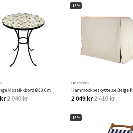
-15%
Sverige
Danmark
Norge
Suomi
rp
Hillerstorp
nge Mosaikkbord Ø60 Cm
 kr
2 040 kr
2 049 kr
2 410 kr
-15%