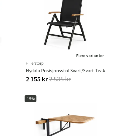
Flere varianter
Hillerstorp
Nydala Posisjonsstol Svart/Svart Teak
2 155 kr
2 535 kr
-15%