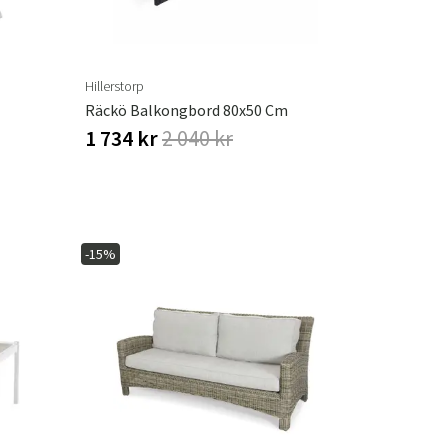
Hillerstorp
Räckö Balkongbord 80x50 Cm
1 734 kr
2 040 kr
-15%