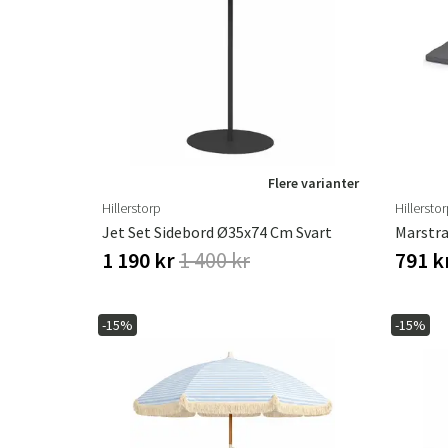
Flere varianter
Hillerstorp
Hillersto
Jet Set Sidebord Ø35x74 Cm Svart
Marstra
1 190 kr
1 400 kr
791 k
-15%
-15%