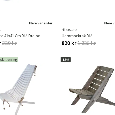
Flere varianter
Flere 
rp
Hillerstorp
te 41x41 Cm Blå Dralon
Hammocktak Blå
r
320 kr
820 kr
1 025 kr
sk levering
-15%