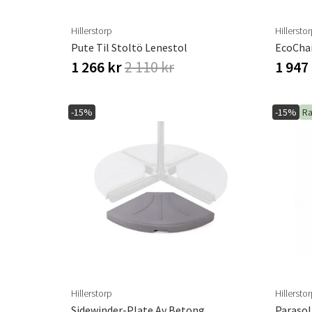
Hillerstorp
Hillersto
Pute Til Stoltö Lenestol
EcoChai
1 266 kr
2 110 kr
1 947
-15%
-15%
Ra
Hillerstorp
Hillersto
Sidewinder-Plate Av Betong
Parasol