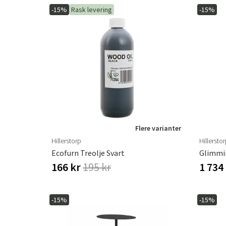
-15%
Rask levering
-15%
Flere varianter
Hillerstorp
Hillersto
Ecofurn Treolje Svart
Glimmi
166 kr
195 kr
1 734
-15%
-15%