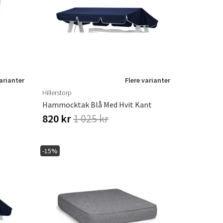
er
Hageredskaper
Gangmøbler
redning
varianter
Flere varianter
Hillerstorp
Hammocktak Blå Med Hvit Kant
820 kr
1 025 kr
-15%