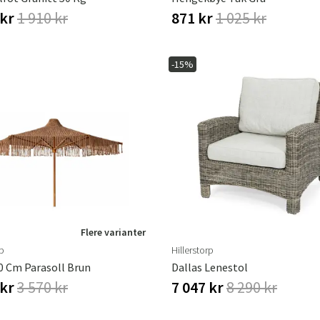
 kr
1 910 kr
871 kr
1 025 kr
-15%
Flere varianter
rp
Hillerstorp
0 Cm Parasoll Brun
Dallas Lenestol
 kr
3 570 kr
7 047 kr
8 290 kr