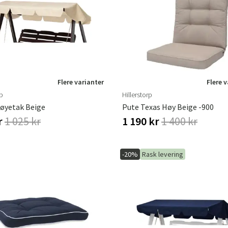
Hengestoler
Baderomstepp
Vedlikeholdsprodukter
Småoppbevaring
Baderomsinn
Flere varianter
Flere 
rp
Hillerstorp
øyetak Beige
Pute Texas Høy Beige -900
r
1 025 kr
1 190 kr
1 400 kr
-20%
Rask levering