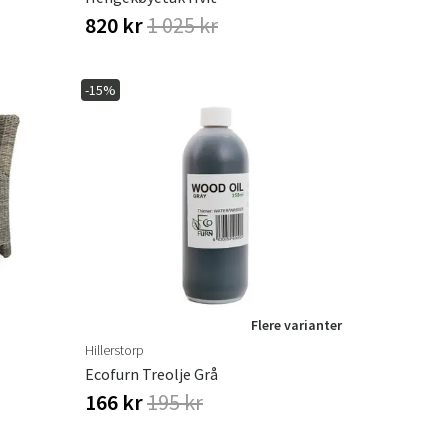
820 kr
1 025 kr
-15%
Flere varianter
Hillerstorp
Ecofurn Treolje Grå
166 kr
195 kr