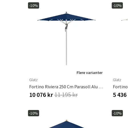
-10%
-10%
Flere varianter
Glatz
Glatz
Fortino Riviera 250 Cm Parasoll Alu Cat.5 530 Atlantic
10 076 kr
11 195 kr
5 436
-10%
-10%