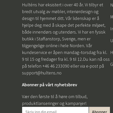
Hulténs har eksistert i over 40 år. Vi tilbyr et
N
bredt utvalg av møbler, interiørdesign og
M
design til hjemmet ditt. Vår lidenskap er å
hjelpe deg med å skape det perfekte miljøet,
I
både innendørs og utendørs. Vi har en fysisk
butikk i Staffanstorp, Sverige, men er
U
tilgjengelige online i hele Norden. Vår
kundeservice er åpen mandag–torsdag fra kl.
H
9 til 15 og fredager fra kl. 9 til 12.Du kan nå oss
G
på telefon +46 46 233090 eller via e-post på
support@hultens.no
Abonner på vårt nyhetsbrev
Vær den første til å høre om tilbud,
produktlanseringer og kampanjer!