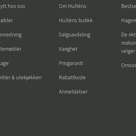
ytt hos oss
Om Hulténs
Bestse
øbler
Hulténs butikk
Hagem
nnredning
Salgsavdeling
De rik
maksim
temøbler
Varighet
velger
age
Prisgaranti
Omsor
riller & utekjøkken
Rabattkode
Anmeldelser