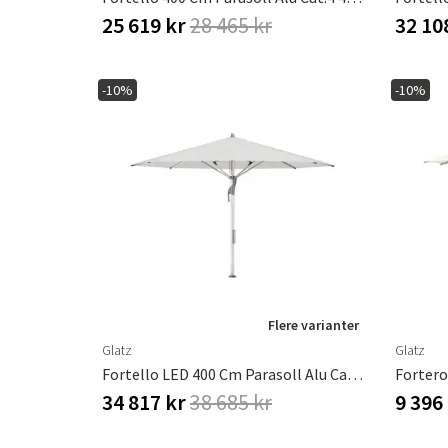
25 619 kr
28 465 kr
32 10
-10%
-10%
Flere varianter
Glatz
Glatz
Fortello LED 400 Cm Parasoll Alu Cat.5 556 Alabaster
34 817 kr
38 685 kr
9 396