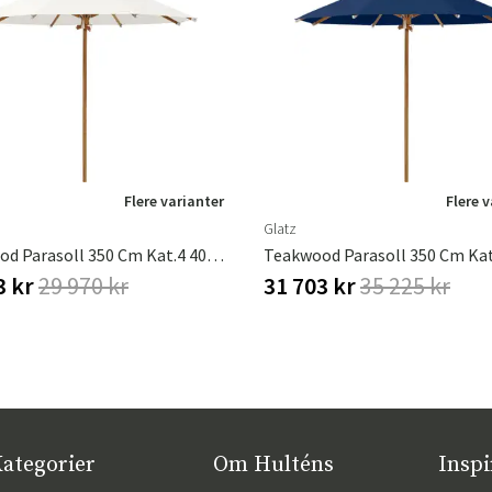
Flere varianter
Flere 
Glatz
Teakwood Parasoll 350 Cm Kat.4 404 White
3 kr
29 970 kr
31 703 kr
35 225 kr
ategorier
Om Hulténs
Inspi