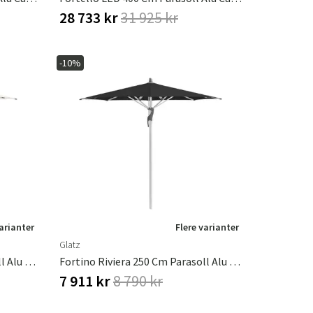
28 733 kr
31 925 kr
-10%
varianter
Flere varianter
Glatz
Fortino Riviera 250 Cm Parasoll Alu Cat.2 158 Off White
Fortino Riviera 250 Cm Parasoll Alu Cat.4 408 Black
7 911 kr
8 790 kr