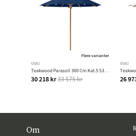
Flere varianter
Glatz
Glatz
Teakwood Parasoll 300 Cm Kat.5 530 Atlantic
30 218 kr
33 575 kr
26 97
Om
K