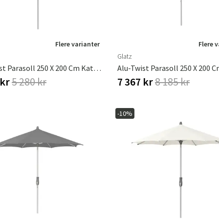
Flere varianter
Flere 
Glatz
Alu-Twist Parasoll 250 X 200 Cm Kat.2 158 Off White
 kr
5 280 kr
7 367 kr
8 185 kr
-10%