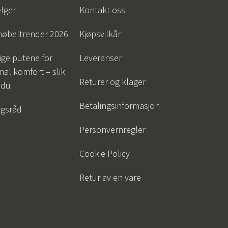
lger
Kontakt oss
øbeltrender 2026
Kjøpsvilkår
tige putene for
Leveranser
al komfort – slik
Returer og klager
 du
Betalingsinformasjon
gsråd
Personvernregler
Cookie Policy
Retur av en vare