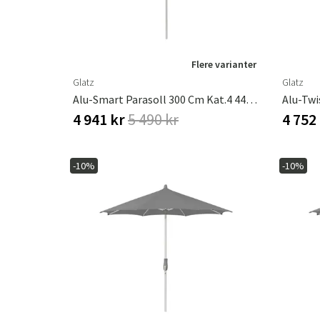
Flere varianter
Glatz
Glatz
Alu-Smart Parasoll 300 Cm Kat.4 446 Aloe
4 941 kr
5 490 kr
4 752
-10%
-10%