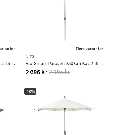
er
Hageredskaper
Gangmøbler
redning
varianter
Flere varianter
Glatz
Alu-Smart Parasoll 200 Cm Kat.2 158 Off White
Alu-Smart Parasoll 250 Cm Kat.2 156 Pale Grey
2 696 kr
2 995 kr
-10%