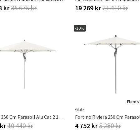
8 kr
35 675 kr
19 269 kr
21 410 kr
-10%
Sverige
Danmark
Norge
Suomi
Flere 
Glatz
Fortero 350 Cm Parasoll Alu Cat.2 158 Off White
 kr
10 440 kr
4 752 kr
5 280 kr