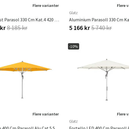
Flere varianter
Flere 
Glatz
Alu-Twist Parasol 330 Cm Kat.4 420 Smoke
 kr
8 185 kr
5 166 kr
5 740 kr
-10%
Flere varianter
Flere 
Glatz
Fortello 400 Cm Parasoll Alu Cat.5 514 Corn