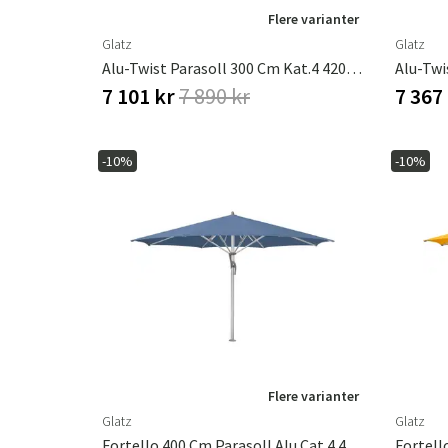
Flere varianter
Glatz
Glatz
Alu-Twist Parasoll 300 Cm Kat.4 420 Smoke Glatz
7 101 kr
7 890 kr
7 367
-10%
-10%
Flere varianter
Glatz
Glatz
Fortello 400 Cm Parasoll Alu Cat.4 418 Cobalt