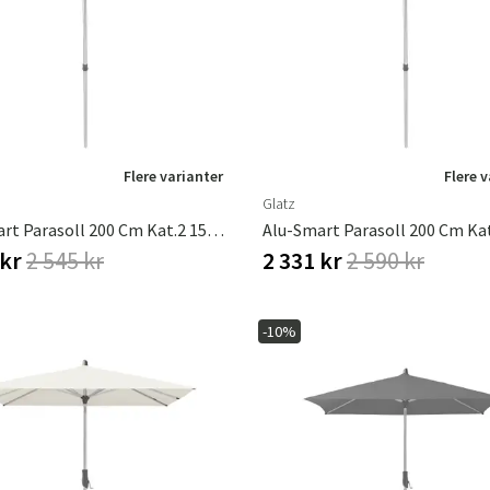
Hengestoler
Baderomstepp
Vedlikeholdsprodukter
Småoppbevaring
Baderomsinn
Flere varianter
Flere 
Glatz
Alu-Smart Parasoll 200 Cm Kat.2 156 Pale Grey
 kr
2 545 kr
2 331 kr
2 590 kr
-10%