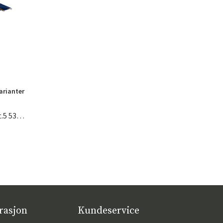
varianter
Teakwood Parasoll 350 Cm Kat.5 530 Atlantic
rasjon
Kundeservice