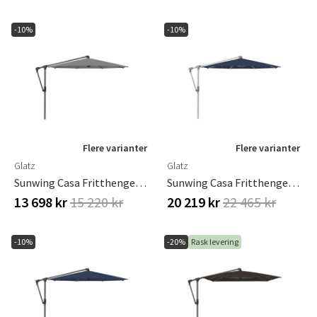
-10%
-10%
Flere varianter
Flere varianter
Glatz
Glatz
Sunwing Casa Fritthengende Parasoll 300 Cm Kat.4 Antrasitt Aluminium / 420 Smoke Glatz
Sunwing Casa Fritthengende Parasoll 300 Cm Kat.5 Anodisert Aluminium/530 Atlantic Glatz
13 698 kr
15 220 kr
20 219 kr
22 465 kr
-10%
-20%
Rask levering