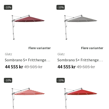
-10%
-10%
Flere varianter
Flere varianter
Glatz
Glatz
Sombrano S+ Fritthengende Parasoll 400 Cm Anodisert Aluminium Kat.5 644 Merlot
Sombrano S+ Fritthengende Parasoll 400 Cm Anodisert Aluminium Kat.5 684 Urban Shadow
44 555 kr
49 505 kr
44 555 kr
49 505 kr
-10%
-10%