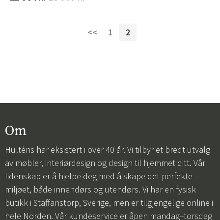
<<
1
2
Om
Hulténs har eksistert i over 40 år. Vi tilbyr et bredt utvalg
av møbler, interiørdesign og design til hjemmet ditt. Vår
lidenskap er å hjelpe deg med å skape det perfekte
miljøet, både innendørs og utendørs. Vi har en fysisk
butikk i Staffanstorp, Sverige, men er tilgjengelige online i
hele Norden. Vår kundeservice er åpen mandag–torsdag