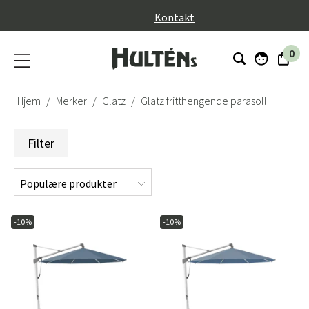
}
Kontakt
0
Hjem
Merker
Glatz
Glatz fritthengende parasoll
Filter
-10%
-10%