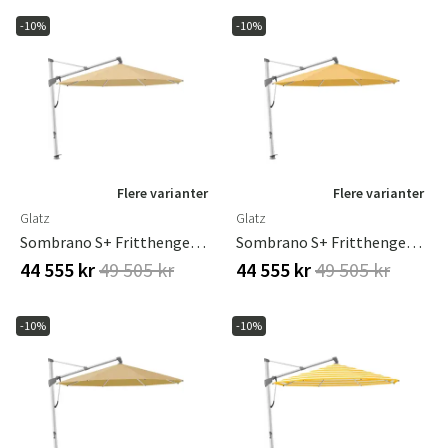
-10%
-10%
Flere varianter
Flere varianter
Glatz
Glatz
Sombrano S+ Fritthengende Parasoll 400 Cm Anodisert Aluminium Kat.5 604 Cereal
Sombrano S+ Fritthengende Parasoll 400 Cm Anodisert Aluminium Kat.5 617 Safran
44 555 kr
49 505 kr
44 555 kr
49 505 kr
-10%
-10%