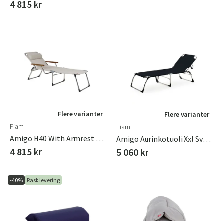
4 815 kr
Flere varianter
Flere varianter
Fiam
Fiam
Amigo H40 With Armrest Whitebeige
Amigo Aurinkotuoli Xxl Svart Alumiini/textileeni
4 815 kr
5 060 kr
-40%
Rask levering