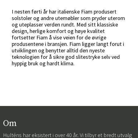
I nesten førti år har italienske Fiam produsert
solstoler og andre utemøbler som pryder uterom
og uteplasser verden rundt. Med sitt klassiske
design, herlige komfort og høye kvalitet
fortsetter Fiam å vise veien for de øvrige
produsentene i bransjen. Fiam ligger langt forut i
utviklingen og benytter alltid den nyeste
teknologien for å sikre god slitestryke selv ved
hyppig bruk og hardt klima.
Om
Hulténs har eksistert i over 40 år. Vi tilbyr et bredt utvalg