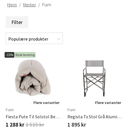
Hjem
Merker
Fiam
Filter
-15%
Rask levering
Flere varianter
Flere varianter
Fiam
Fiam
Fiesta Pute Til Solstol Beige Olefin
Regista Tx Stol Grå Aluminium
1 288 kr
1 515 kr
1 895 kr