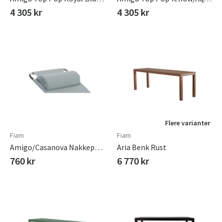
4 305 kr
4 305 kr
Flere varianter
Fiam
Fiam
Amigo/casanova Nakkepute Salviegrønn Olefin
Aria Benk Rust
760 kr
6 770 kr