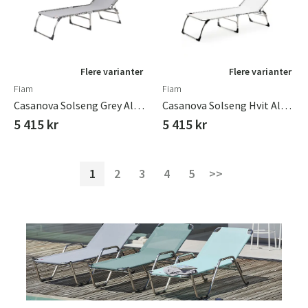
Flere varianter
Flere varianter
Fiam
Fiam
Casanova Solseng Grey Aluminium/textilene
Casanova Solseng Hvit Aluminium/textilene
5 415 kr
5 415 kr
1
2
3
4
5
>>