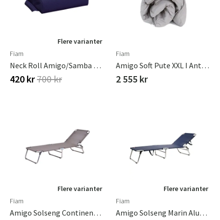
Flere varianter
Fiam
Fiam
Neck Roll Amigo/samba Navy Textilene
Amigo Soft Pute XXL I Antrasittgrå Olefin
420 kr
700 kr
2 555 kr
Flere varianter
Flere varianter
Fiam
Fiam
Amigo Solseng Continente Aluminium/textilene
Amigo Solseng Marin Aluminium/textilene