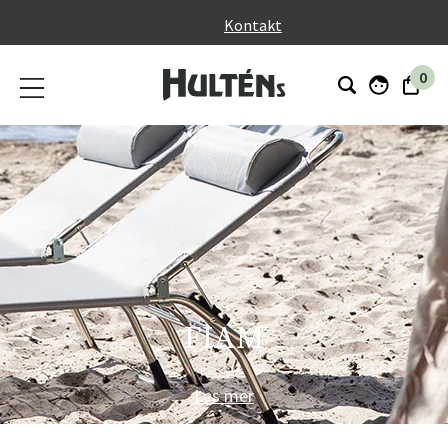
}
Kontakt
0
FIAM
Les mer