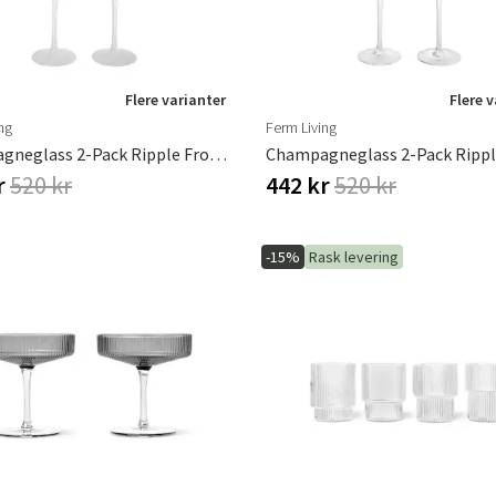
Flere varianter
Flere 
ng
Ferm Living
Champagneglass 2-Pack Ripple Frosted
r
520 kr
442 kr
520 kr
-15%
Rask levering