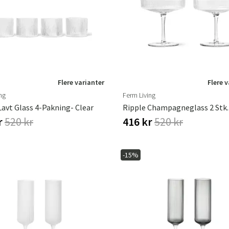
Hengestoler
Baderomstepp
Vedlikeholdsprodukter
Småoppbevaring
Baderomsinn
Flere varianter
Flere 
ng
Ferm Living
Lavt Glass 4-Pakning- Clear
Ripple Champagneglass 2 Stk. 
r
520 kr
416 kr
520 kr
-15%