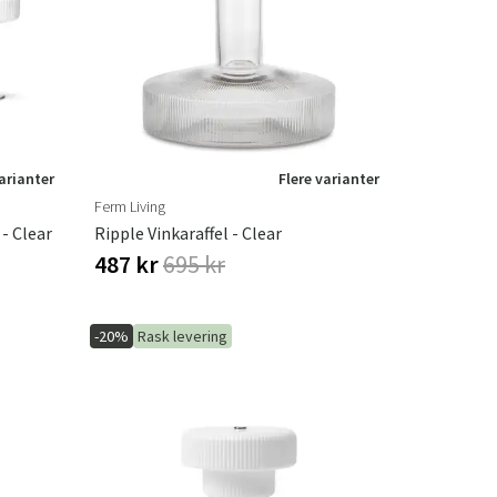
er
Hageredskaper
Gangmøbler
redning
varianter
Flere varianter
Ferm Living
- Clear
Ripple Vinkaraffel - Clear
487 kr
695 kr
-20%
Rask levering