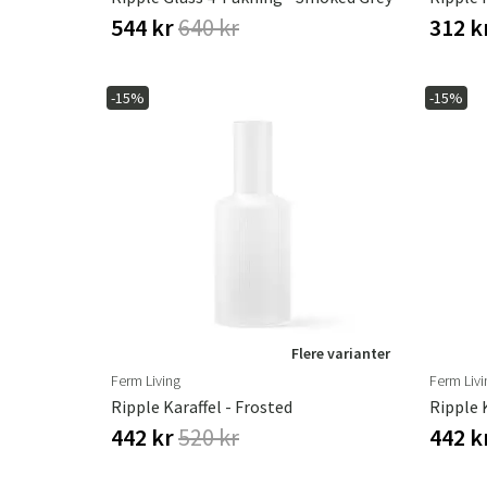
544 kr
640 kr
312 k
-15%
-15%
Flere varianter
Ferm Living
Ferm Livi
Ripple Karaffel - Frosted
Ripple 
442 kr
520 kr
442 k