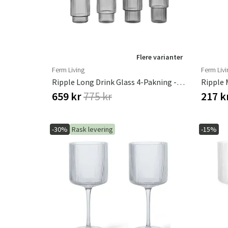
Flere varianter
Ferm Living
Ferm Livi
Ripple Long Drink Glass 4-Pakning - Smoked Grey
Ripple 
659 kr
775 kr
217 k
-30%
Rask levering
-15%