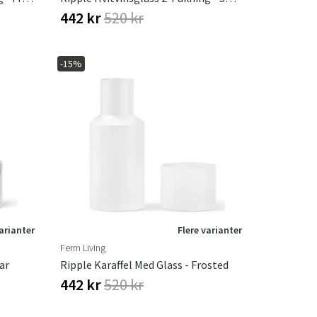
442 kr
520 kr
-15%
varianter
Flere varianter
Ferm Living
ar
Ripple Karaffel Med Glass - Frosted
442 kr
520 kr