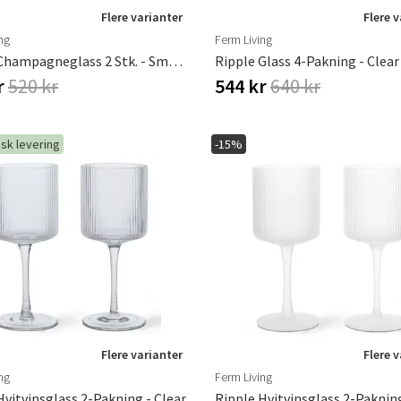
Flere varianter
Flere 
ng
Ferm Living
Ripple Champagneglass 2 Stk. - Smoked
Ripple Glass 4-Pakning - Clear
r
520 kr
544 kr
640 kr
sk levering
-15%
Flere varianter
Flere 
ng
Ferm Living
Hvitvinsglass 2-Pakning - Clear