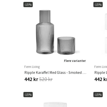
-15%
-15%
Flere varianter
Ferm Living
Ferm Livi
Ripple Karaffel Med Glass - Smoked Grey
Ripple 
442 kr
520 kr
442 k
-15%
-15%