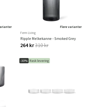
varianter
Flere varianter
Ferm Living
Ripple Melkekanne - Smoked Grey
264 kr
310 kr
-30%
Rask levering