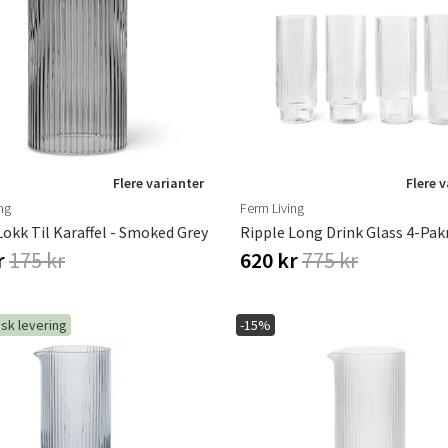
Flere varianter
Flere 
ng
Ferm Living
Lokk Til Karaffel - Smoked Grey
r
175 kr
620 kr
775 kr
sk levering
-15%