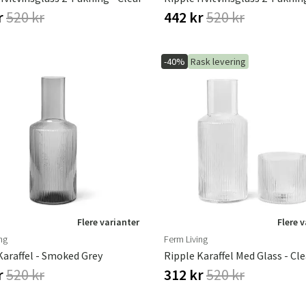
r
520 kr
442 kr
520 kr
-40%
Rask levering
Flere varianter
Flere 
ng
Ferm Living
Karaffel - Smoked Grey
Ripple Karaffel Med Glass - Cle
r
520 kr
312 kr
520 kr