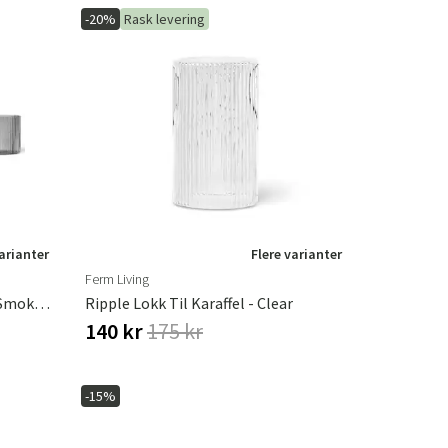
-20%
Rask levering
varianter
Flere varianter
Ferm Living
Ripple Lavt Glass 4-Pakning - Smoked Grey
Ripple Lokk Til Karaffel - Clear
140 kr
175 kr
-15%