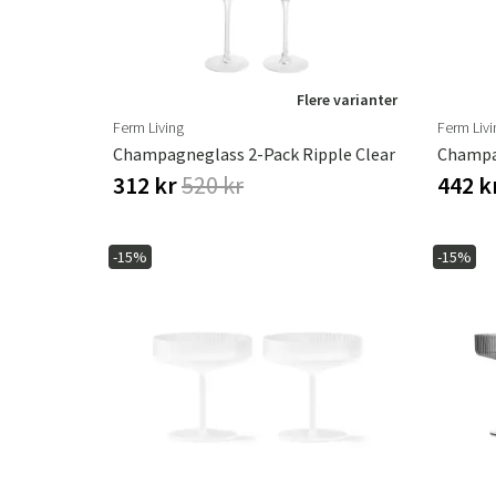
Flere varianter
Ferm Living
Ferm Livi
Champagneglass 2-Pack Ripple Clear
312 kr
520 kr
442 k
-15%
-15%