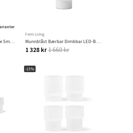
varianter
Ferm Living
Champagneglass 2-Pack Ripple Smoked Grey
Munnblåst Bærbar Dimbbar LED-Bordlampe Ripple
1 328 kr
1 660 kr
-15%