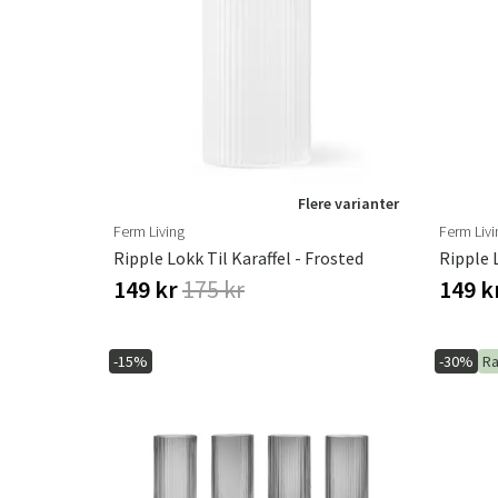
Flere varianter
Ferm Living
Ferm Livi
Ripple Lokk Til Karaffel - Frosted
Ripple 
149 kr
175 kr
149 k
-15%
-30%
Ra