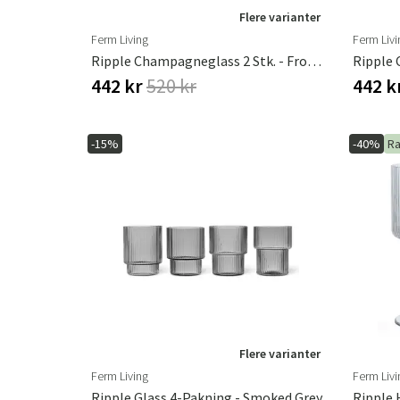
Flere varianter
Ferm Living
Ferm Livi
Ripple Champagneglass 2 Stk. - Frosted
442 kr
520 kr
442 k
-15%
-40%
Ra
Flere varianter
Ferm Living
Ferm Livi
Ripple Glass 4-Pakning - Smoked Grey
Ripple 