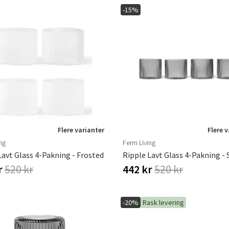
-15%
Sverige
Danmark
Norge
Suomi
Flere varianter
Flere 
ng
Ferm Living
Lavt Glass 4-Pakning - Frosted
r
520 kr
442 kr
520 kr
-20%
Rask levering