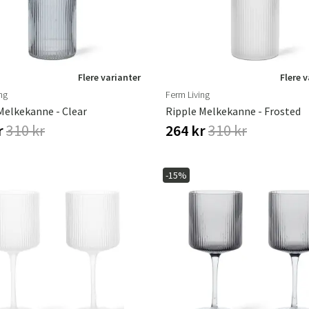
Flere varianter
Flere 
ng
Ferm Living
Melkekanne - Clear
Ripple Melkekanne - Frosted
r
310 kr
264 kr
310 kr
-15%