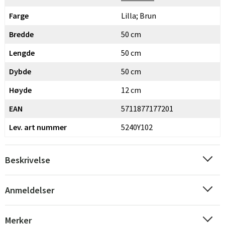
Farge
Lilla; Brun
Bredde
50 cm
Lengde
50 cm
Dybde
50 cm
Høyde
12 cm
EAN
5711877177201
Lev. art nummer
5240Y102
Beskrivelse
Anmeldelser
Merker