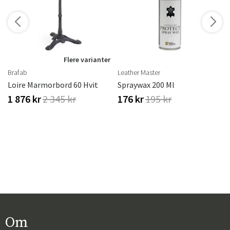
Flere varianter
Brafab
Leather Master
Loire Marmorbord 60 Hvit
Spraywax 200 Ml
1 876 kr
2 345 kr
176 kr
195 kr
Om