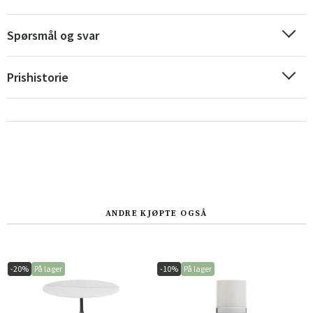
Spørsmål og svar
Sverige
Danmark
Prishistorie
Norge
Suomi
ANDRE KJØPTE OGSÅ
-20%
På lager
-10%
På lager