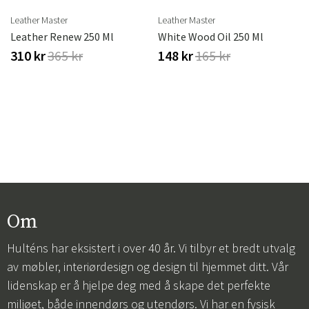
Leather Master
Leather Master
Leather Renew 250 Ml
White Wood Oil 250 Ml
310 kr
365 kr
148 kr
165 kr
Om
Hulténs har eksistert i over 40 år. Vi tilbyr et bredt utvalg
av møbler, interiørdesign og design til hjemmet ditt. Vår
lidenskap er å hjelpe deg med å skape det perfekte
miljøet, både innendørs og utendørs. Vi har en fysisk