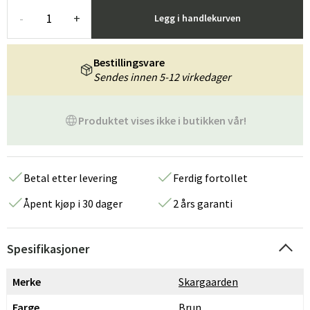
-
+
Legg i handlekurven
Bestillingsvare
Sendes innen 5-12 virkedager
Produktet vises ikke i butikken vår!
Betal etter levering
Ferdig fortollet
Åpent kjøp i 30 dager
2 års garanti
Spesifikasjoner
Merke
Skargaarden
Farge
Brun