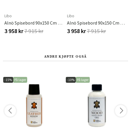
Libo
Libo
Alnö Spisebord 90x150 Cm Taupe
Alnö Spisebord 90x150 Cm Taupe
3 958 kr
7 915 kr
3 958 kr
7 915 kr
ANDRE KJØPTE OGSÅ
-15%
På lager
-10%
På lager