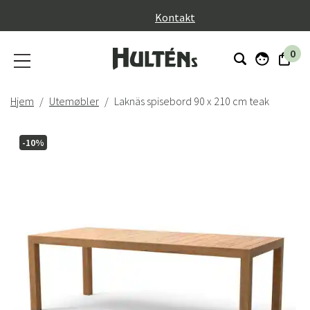
}
Kontakt
0
Hjem
Utemøbler
Laknäs spisebord 90 x 210 cm teak
-10%