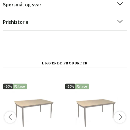
Spørsmål og svar
Prishistorie
LIGNENDE PRODUKTER
Sverige
Danmark
Norge
Suomi
-50%
På lager
-50%
På lager