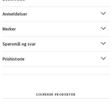
Anmeldelser
Merker
Spørsmål og svar
Prishistorie
Sverige
Danmark
Norge
Suomi
LIGNENDE PRODUKTER