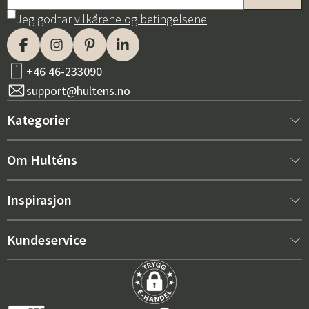
Jeg godtar
vilkårene og betingelsene
+46 46-233090
support@hultens.no
Kategorier
Nytt hos oss
Om Hulténs
Møbler
Om Hulténs
Inspirasjon
Innredning
Hulténs butikk
Bestselger
Kundeservice
Utemøbler
Salgsavdeling
Hagemøbeltrender 2026
Kontakt oss
Hage
Varighet
De riktige putene for maksimal komfort – slik velger du
Kjøpsvilkår