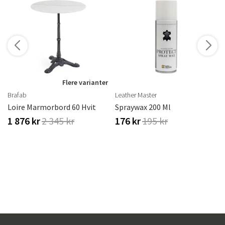
Flere varianter
Brafab
Leather Master
Loire Marmorbord 60 Hvit
Spraywax 200 Ml
1 876 kr
2 345 kr
176 kr
195 kr