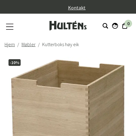
}
Kontakt
0
Hjem
Møbler
Kutterboks høy eik
-10%