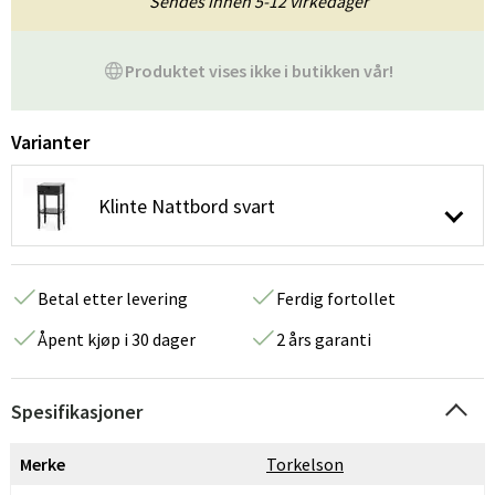
Sendes innen 5-12 virkedager
Produktet vises ikke i butikken vår!
Varianter
Klinte Nattbord svart
Betal etter levering
Ferdig fortollet
Åpent kjøp i 30 dager
2 års garanti
Spesifikasjoner
Merke
Torkelson