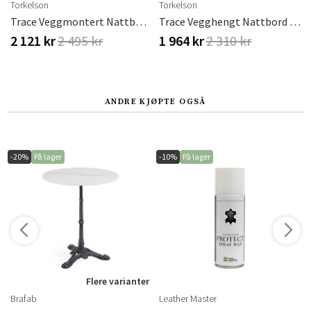
Torkelson
Torkelson
Trace Veggmontert Nattbord Røkt Eik
Trace Vegghengt Nattbord Vitoljet Eik
2 121 kr
2 495 kr
1 964 kr
2 310 kr
ANDRE KJØPTE OGSÅ
-20%
På lager
-10%
På lager
r
Flere varianter
Brafab
Leather Master