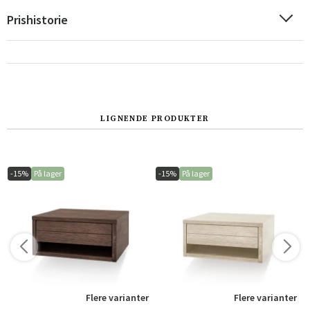
Prishistorie
LIGNENDE PRODUKTER
Sverige
Danmark
-15%
På lager
-15%
På lager
Norge
Suomi
r
Flere varianter
Flere varianter