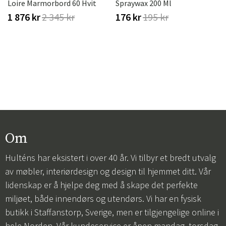
Loire Marmorbord 60 Hvit
Spraywax 200 Ml
1 876 kr
2 345 kr
176 kr
195 kr
Om
Hulténs har eksistert i over 40 år. Vi tilbyr et bredt utvalg
av møbler, interiørdesign og design til hjemmet ditt. Vår
lidenskap er å hjelpe deg med å skape det perfekte
miljøet, både innendørs og utendørs. Vi har en fysisk
butikk i Staffanstorp, Sverige, men er tilgjengelige online i
hele Norden. Vår kundeservice er åpen mandag–torsdag