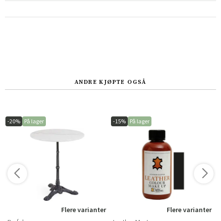
Sverige
Danmark
Norge
Suomi
ANDRE KJØPTE OGSÅ
-20%
På lager
-15%
På lager
r
Flere varianter
Flere varianter