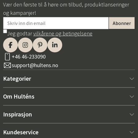
Vær den første til å høre om tilbud, produktlanseringer
og kampanjer!
Jeg godtar
vilkårene og betingelsene
+46 46-233090
support@hultens.no
Kategorier
Nytt hos oss
Om Hulténs
Møbler
Om Hulténs
Inspirasjon
Innredning
Hulténs butikk
Bestselger
Kundeservice
Utemøbler