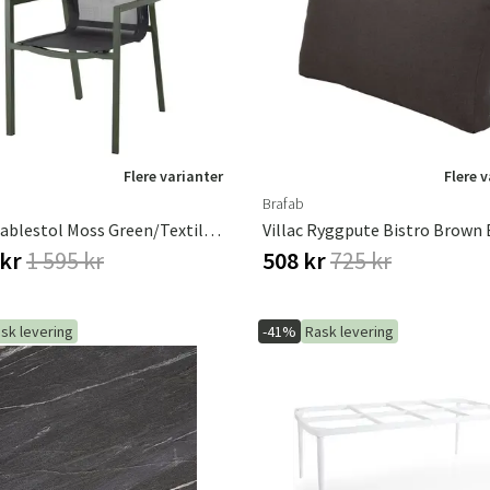
Hengestoler
Baderomstepp
Vedlikeholdsprodukter
Småoppbevaring
Baderomsinn
Flere varianter
Flere 
Brafab
Delia Stablestol Moss Green/textilene Brafab
Villac Ryggpute Bistro Brown 
 kr
1 595 kr
508 kr
725 kr
sk levering
-41%
Rask levering