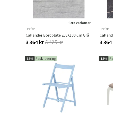
Flere varianter
Brafab
Brafab
Callander Bordplate 208X100 Cm Grå
3 364 kr
5 425 kr
3 364
-15%
Rask levering
-15%
Ra