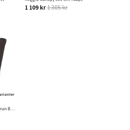
1 109 kr
1 305 kr
varianter
Villac Ryggpute Hjørne/kort Brun Brafab