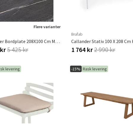
Flere varianter
Brafab
Callander Bordplate 208X100 Cm Mørk Stein
 kr
5 425 kr
1 764 kr
2 990 kr
sk levering
-15%
Rask levering