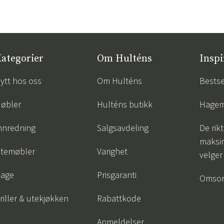
ategorier
Om Hulténs
Inspi
ytt hos oss
Om Hulténs
Bestse
øbler
Hulténs butikk
Hagem
nnredning
Salgsavdeling
De rik
maksim
temøbler
Varighet
velger
age
Prisgaranti
Omsor
riller & utekjøkken
Rabattkode
Anmeldelser