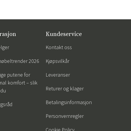
rasjon
Kundeservice
lger
Kontakt oss
øbeltrender 2026
Kjøpsvilkår
tige putene for
Leveranser
al komfort – slik
Returer og klager
 du
Betalingsinformasjon
gsråd
Personvernregler
Cookie Policy