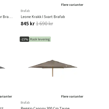
Flere varianter
Brafab
Laurion Benk 46 X 180 Cm Natur Brafab
Leone Krakk I Svart Brafab
845 kr
1 690 kr
-15%
Rask levering
varianter
Flere varianter
Brafab
itt
Reggio Canopy 300 Cm Taupe