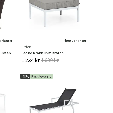
er
Hageredskaper
Gangmøbler
redning
varianter
Flere varianter
Brafab
Brafab
Leone Krakk Hvit Brafab
1 234 kr
1 690 kr
-48%
Rask levering