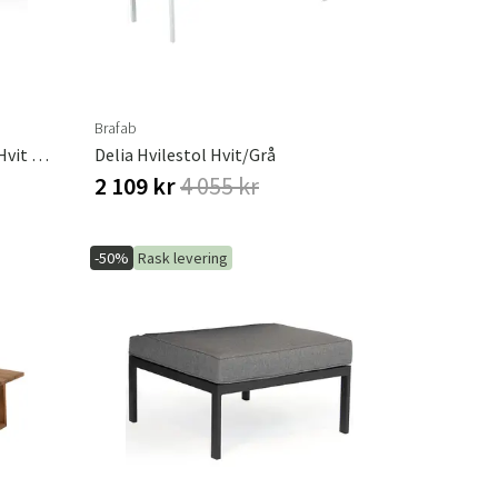
Brafab
Callander Stativ 100 X 208 Cm Hvit Brafab
Delia Hvilestol Hvit/grå
2 109 kr
4 055 kr
-50%
Rask levering