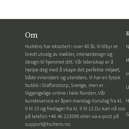
Om
K
Hulténs har eksistert i over 40 år. Vi tilbyr et
N
bredt utvalg av møbler, interiørdesign og
M
design til hjemmet ditt. Vår lidenskap er å
hjelpe deg med å skape det perfekte miljøet,
I
både innendørs og utendørs. Vi har en fysisk
butikk i Staffanstorp, Sverige, men er
U
tilgjengelige online i hele Norden. Vår
kundeservice er åpen mandag–torsdag fra kl.
H
9 til 15 og fredager fra kl. 9 til 12.Du kan nå oss
G
på telefon +46 46 233090 eller via e-post på
support@hultens.no