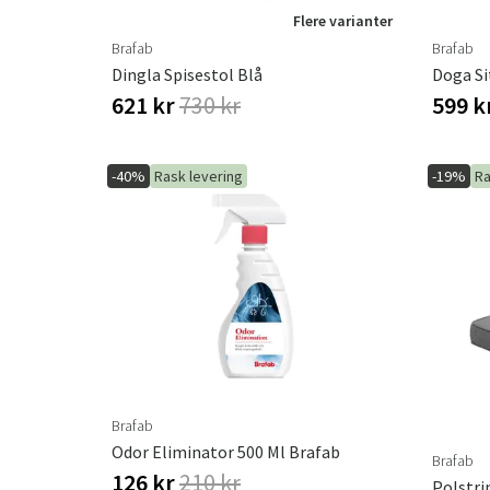
Flere varianter
Brafab
Brafab
Dingla Spisestol Blå
621 kr
730 kr
599 k
-40%
Rask levering
-19%
Ra
Brafab
Odor Eliminator 500 Ml Brafab
Brafab
126 kr
210 kr
Polstri