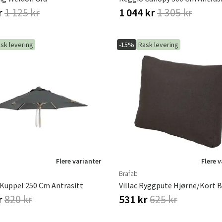
r
1 125 kr
1 044 kr
1 305 kr
sk levering
-15%
Rask levering
Flere varianter
Flere 
Brafab
 Kuppel 250 Cm Antrasitt
r
820 kr
531 kr
625 kr