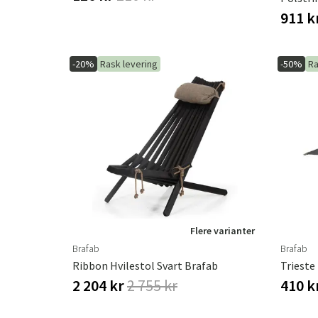
911 k
-20%
Rask levering
-50%
Ra
Flere varianter
Brafab
Brafab
Ribbon Hvilestol Svart Brafab
Trieste
2 204 kr
2 755 kr
410 k