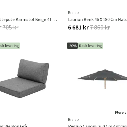
Brafab
Doga Sittepute Karmstol Beige 41 X 43 X 5 Cm Brafab
r
705 kr
6 681 kr
7 860 kr
sk levering
-20%
Rask levering
Sverige
Danmark
Norge
Suomi
Flere 
Brafab
ng Weldon Grå
Reggio Canopy 300 Cm Antras