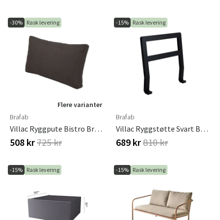
-30%
Rask levering
-15%
Rask levering
Flere varianter
Brafab
Brafab
Villac Ryggpute Bistro Brown Brafab
Villac Ryggstøtte Svart Brafab
508 kr
725 kr
689 kr
810 kr
-15%
Rask levering
-15%
Rask levering