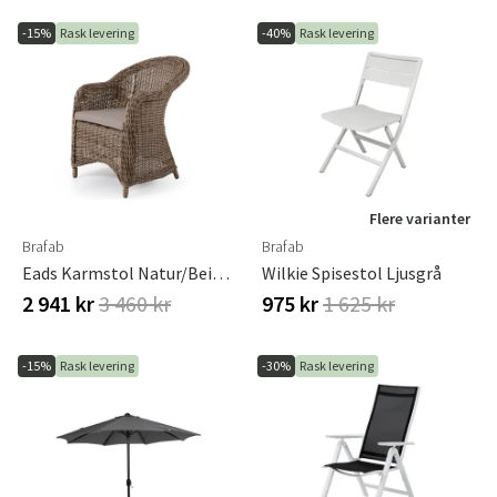
-15%
Rask levering
-40%
Rask levering
Flere varianter
Brafab
Brafab
Eads Karmstol Natur/beige Brafab
Wilkie Spisestol Ljusgrå
2 941 kr
3 460 kr
975 kr
1 625 kr
-15%
Rask levering
-30%
Rask levering