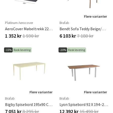
Flere varianter
Platinum Aerocover
Brafab
AeroCover Møbeltrekk 220 X 150 X H 85
Bendt Sofa Teddy Beige/Peach
1 352 kr
1 590 kr
6 103 kr
7 180 kr
-15%
Rask levering
-20%
Rask levering
Flere varianter
Flere varianter
Brafab
Brafab
Bigby Spisebord 195x90 Cm Lemon
Lyon Spisebord 92 X 194–252 Cm Light Grey/Teak
7 051 kr
8 295 kr
12 392 kr
15 490 kr