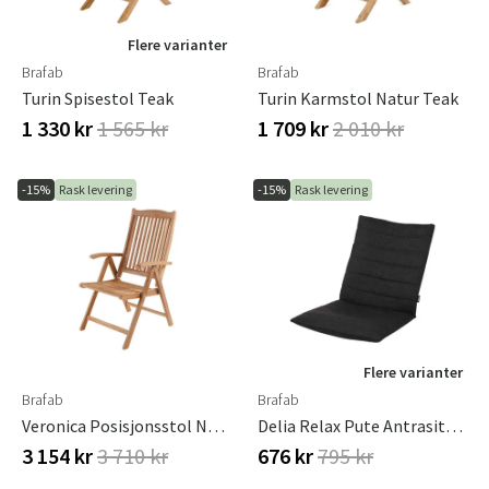
Flere varianter
Brafab
Brafab
Turin Spisestol Teak
Turin Karmstol Natur Teak
1 330 kr
1 565 kr
1 709 kr
2 010 kr
-15%
Rask levering
-15%
Rask levering
Flere varianter
Brafab
Brafab
Veronica Posisjonsstol Natur Teak
Delia Relax Pute Antrasitt Brafab
3 154 kr
3 710 kr
676 kr
795 kr