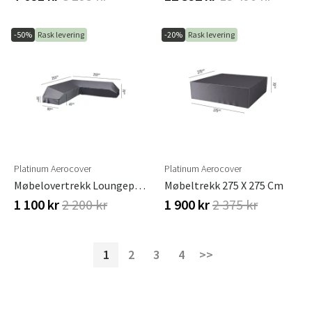
-50%
Rask levering
-20%
Rask levering
Platinum Aerocover
Platinum Aerocover
Møbelovertrekk Loungeplattform 255x255x90xH30/45/70
Møbeltrekk 275 X 275 Cm
1 100 kr
2 200 kr
1 900 kr
2 375 kr
1
2
3
4
>>