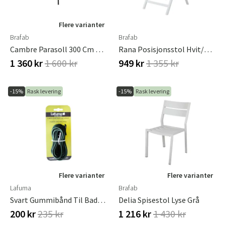
Flere varianter
Brafab
Brafab
Cambre Parasoll 300 Cm Grå/grå
Rana Posisjonsstol Hvit/svart Brafab
1 360 kr
1 600 kr
949 kr
1 355 kr
-15%
Rask levering
-15%
Rask levering
Flere varianter
Flere varianter
Lafuma
Brafab
Svart Gummibånd Til Baden-Stol
Delia Spisestol Lyse Grå
200 kr
235 kr
1 216 kr
1 430 kr