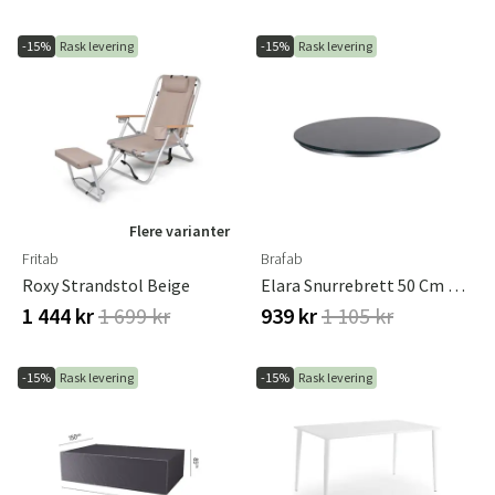
-15%
Rask levering
-15%
Rask levering
Flere varianter
Fritab
Brafab
Roxy Strandstol Beige
Elara Snurrebrett 50 Cm Grå Aluminium/glass Brafab
1 444 kr
1 699 kr
939 kr
1 105 kr
-15%
Rask levering
-15%
Rask levering