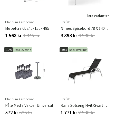
Flere varianter
Platinum Aerocover
Brafab
Møbeltrekk 240x150xH85
Nimes Spisebord 78 X 140 Cm Hvit Brafab
1 568 kr
1 845 kr
3 893 kr
4 580 kr
-10%
Rask levering
-30%
Rask levering
Platinum Aerocover
Brafab
Påle Med 8 Vekter Universal
Rana Solseng Hvit/svart Brafab
572 kr
635 kr
1 771 kr
2 530 kr