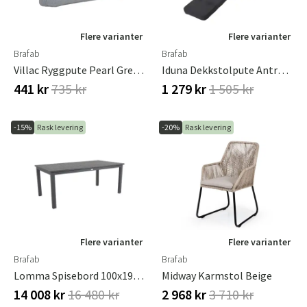
Flere varianter
Flere varianter
Brafab
Brafab
Villac Ryggpute Pearl Grey Brafab
Iduna Dekkstolpute Antrasitt Brafab
441 kr
735 kr
1 279 kr
1 505 kr
-15%
Rask levering
-20%
Rask levering
Flere varianter
Flere varianter
Brafab
Brafab
Lomma Spisebord 100x194-312 Cm Antrasitt
Midway Karmstol Beige
14 008 kr
16 480 kr
2 968 kr
3 710 kr