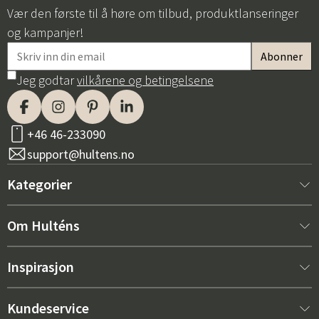
Vær den første til å høre om tilbud, produktlanseringer
og kampanjer!
Jeg godtar
vilkårene og betingelsene
+46 46-233090
support@hultens.no
Kategorier
Nytt hos oss
Om Hulténs
Møbler
Om Hulténs
Inspirasjon
Innredning
Hulténs butikk
Bestselger
Kundeservice