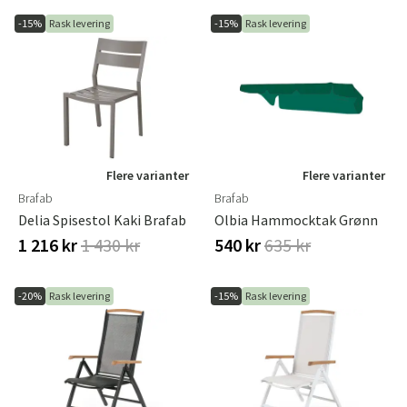
-15%
Rask levering
-15%
Rask levering
Flere varianter
Flere varianter
Brafab
Brafab
Delia Spisestol Kaki Brafab
Olbia Hammocktak Grønn
1 216 kr
1 430 kr
540 kr
635 kr
-20%
Rask levering
-15%
Rask levering