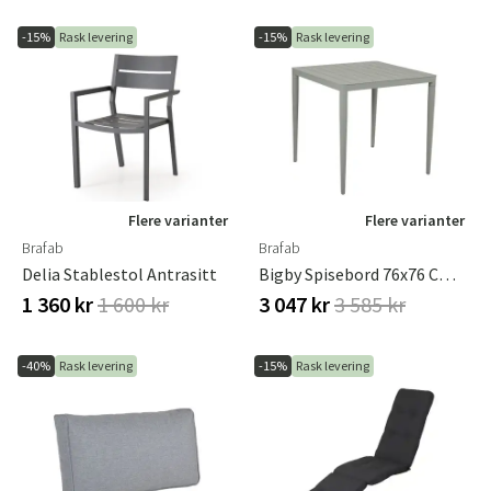
-15%
Rask levering
-15%
Rask levering
Flere varianter
Flere varianter
Brafab
Brafab
Delia Stablestol Antrasitt
Bigby Spisebord 76x76 Cm Dusty Green
1 360 kr
1 600 kr
3 047 kr
3 585 kr
-40%
Rask levering
-15%
Rask levering