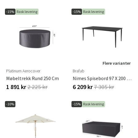
-15%
Rask levering
-15%
Rask levering
Flere varianter
Platinum Aerocover
Brafab
Møbeltrekk Rund 250 Cm
Nimes Spisebord 97 X 200 Cm Svart Brafab
1 891 kr
2 225 kr
6 209 kr
7 305 kr
-10%
-15%
Rask levering
Sverige
Danmark
Norge
Suomi