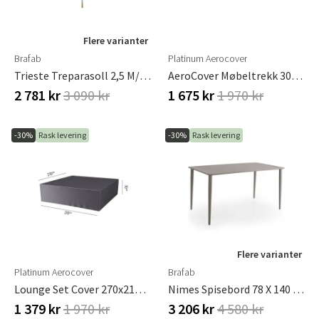
Flere varianter
Brafab
Platinum Aerocover
Trieste Treparasoll 2,5 M/natur
AeroCover Møbeltrekk 300 X 150 X H 85 Cm
2 781 kr
3 090 kr
1 675 kr
1 970 kr
-30%
Rask levering
-30%
Rask levering
Flere varianter
Platinum Aerocover
Brafab
Lounge Set Cover 270x210xH70
Nimes Spisebord 78 X 140 Cm Kaki Brafab
1 379 kr
1 970 kr
3 206 kr
4 580 kr