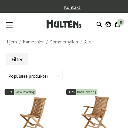
}
Kontakt
0
Hjem
Kampanjer
Sommerhyllen
Alle
Filter
-15%
Rask levering
-15%
Rask levering