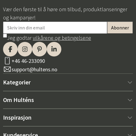
Vær den første til å høre om tilbud, produktlanseringer
og kampanjer!
Jeg godtar
vilkårene og betingelsene
+46 46-233090
support@hultens.no
Kategorier
Nytt hos oss
Om Hulténs
Møbler
Om Hulténs
Inspirasjon
Innredning
Hulténs butikk
Bestselger
Kundeservice