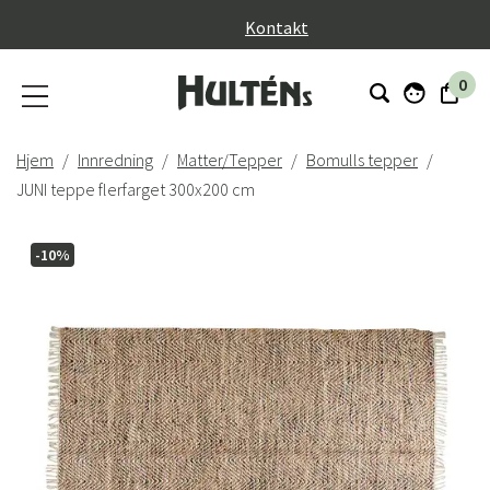
}
Kontakt
0
Hjem
Innredning
Matter/Tepper
Bomulls tepper
JUNI teppe flerfarget 300x200 cm
-10%