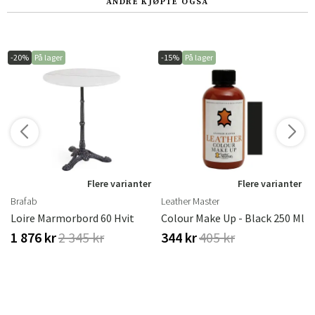
ANDRE KJØPTE OGSÅ
-20%
På lager
-15%
På lager
r
Flere varianter
Flere varianter
Brafab
Leather Master
vitoljet Eik
Loire Marmorbord 60 Hvit
Colour Make Up - Black 250 Ml
1 876 kr
2 345 kr
344 kr
405 kr