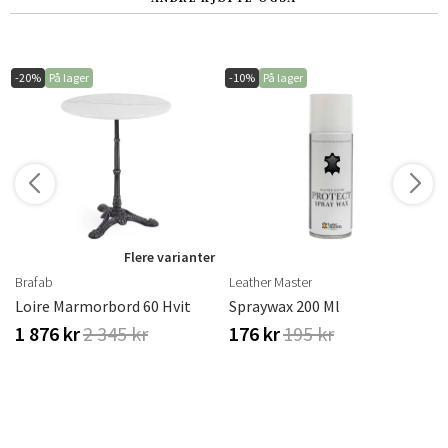
-20%
På lager
-10%
På lager
r
Flere varianter
Brafab
Leather Master
rass
Loire Marmorbord 60 Hvit
Spraywax 200 Ml
1 876 kr
2 345 kr
176 kr
195 kr