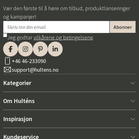
Vær den første til å høre om tilbud, produktlanseringer
og kampanjer!
Jeg godtar
vilkårene og betingelsene
+46 46-233090
support@hultens.no
Kategorier
Nytt hos oss
Om Hulténs
Møbler
Om Hulténs
Inspirasjon
Innredning
Hulténs butikk
Bestselger
Kundeservice