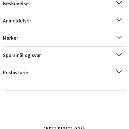
Beskrivelse
Anmeldelser
Merker
Sverige
Danmark
Spørsmål og svar
Norge
Suomi
Prishistorie
ANDRE KJØPTE OGSÅ