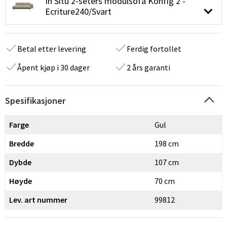
In Situ 2-seters modulsofa Konfig 2 -
Ecriture240/Svart
Betal etter levering
Ferdig fortollet
Åpent kjøp i 30 dager
2 års garanti
Spesifikasjoner
Farge
Gul
Bredde
198 cm
Dybde
107 cm
Høyde
70 cm
Lev. art nummer
99812