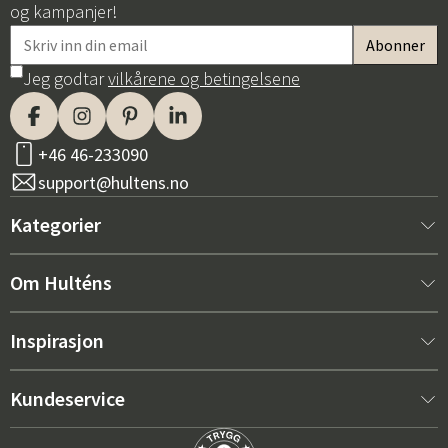
og kampanjer!
Jeg godtar
vilkårene og betingelsene
+46 46-233090
support@hultens.no
Kategorier
Nytt hos oss
Om Hulténs
Møbler
Om Hulténs
Inspirasjon
Innredning
Hulténs butikk
Bestselger
Kundeservice
Utemøbler
Salgsavdeling
Hagemøbeltrender 2026