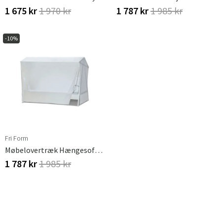
1 675 kr
1 970 kr
1 787 kr
1 985 kr
-10%
Sverige
Danmark
Norge
Suomi
Fri Form
Møbelovertræk Hængesofa Aluminium
1 787 kr
1 985 kr