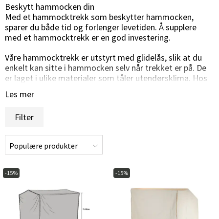
Beskytt hammocken din
Med et hammocktrekk som beskytter hammocken,
sparer du både tid og forlenger levetiden. Å supplere
med et hammocktrekk er en god investering.
Våre hammocktrekk er utstyrt med glidelås, slik at du
enkelt kan sitte i hammocken selv når trekket er på. De
er laget i ulike materialer som tåler utendørsklima. Hos
Hulténs finner du hammocktrekk i ulike utførelser og
Les mer
former.
Filter
Har du spørsmål, er du hjertelig velkommen til å
kontakte oss via telefon, chat eller e-post, så hjelper vi
deg videre med hammocktrekket ditt!
-15%
-15%