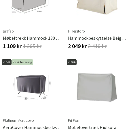
Brafab
Hillerstorp
Møbeltrekk Hammock 130 X 205 Cm
Hammockbeskyttelse Beige Polyester
1 109 kr
1 305 kr
2 049 kr
2 410 kr
-15%
Rask levering
-10%
Platinum Aerocover
Fri Form
AeroCover Hammockbeskyttelse
Møbelovertræk Hjulsofa