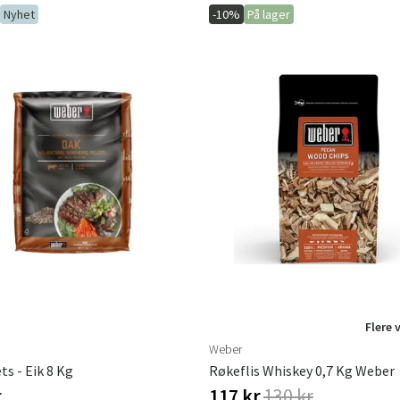
Nyhet
-10%
På lager
Flere 
Weber
ts - Eik 8 Kg
Røkeflis Whiskey 0,7 Kg Weber
r
117 kr
130 kr