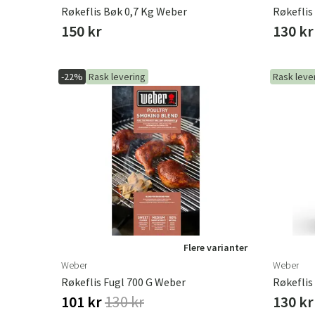
Røkeflis Bøk 0,7 Kg Weber
Røkeflis
150 kr
130 kr
-22%
Rask levering
Rask leve
Flere varianter
Weber
Weber
Røkeflis Fugl 700 G Weber
Røkeflis
101 kr
130 kr
130 kr