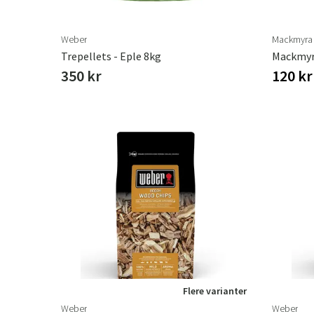
Weber
Mackmyra
Trepellets - Eple 8kg
Mackmyr
350 kr
120 k
Flere varianter
Weber
Weber