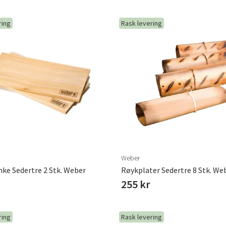
Norge
Suomi
ring
Rask levering
Weber
ke Sedertre 2 Stk. Weber
Røykplater Sedertre 8 Stk. We
255 kr
ring
Rask levering