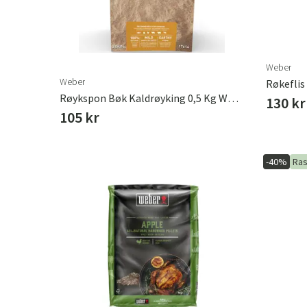
Weber
Weber
Røkeflis
Røykspon Bøk Kaldrøyking 0,5 Kg Weber
130 kr
105 kr
-40%
Ras