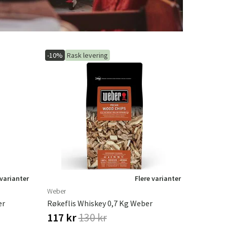
-10%
Rask levering
 varianter
Flere varianter
Weber
er
Røkeflis Whiskey 0,7 Kg Weber
117 kr
130 kr