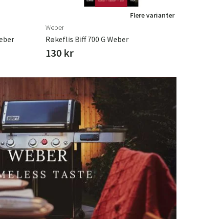
Flere varianter
Weber
eber
Røkeflis Biff 700 G Weber
130 kr