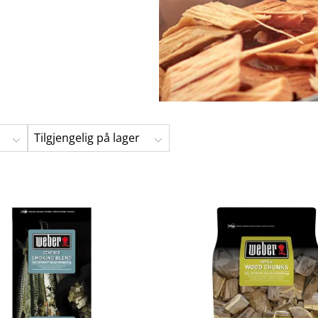
Hengestoler
Baderomstepp
Vedlikeholdsprodukter
Småoppbevaring
Baderomsinn
Tilgjengelig på lager