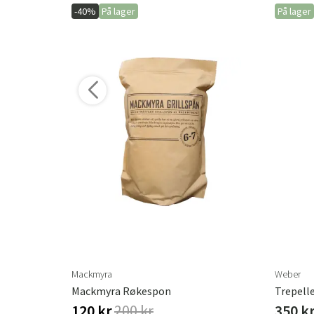
-40%
På lager
På lager
ere varianter
Mackmyra
Weber
Mackmyra Røkespon
Trepelle
120 kr
200 kr
350 k