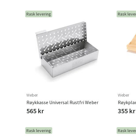
Rask levering
Rask leve
Weber
Weber
Røykkasse Universal Rustfri Weber
Røykplan
565 kr
355 kr
Rask levering
Rask leve