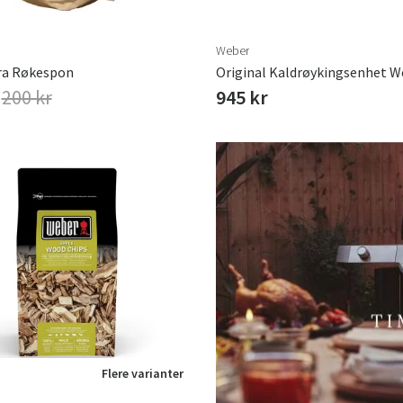
Weber
a Røkespon
Original Kaldrøykingsenhet W
r
200 kr
945 kr
Flere varianter