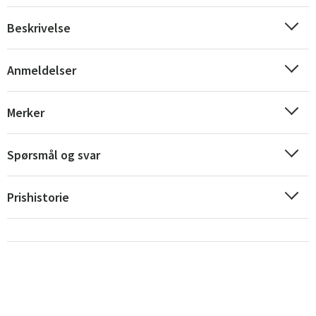
Beskrivelse
Anmeldelser
Merker
Sverige
Danmark
Norge
Suomi
Spørsmål og svar
Prishistorie