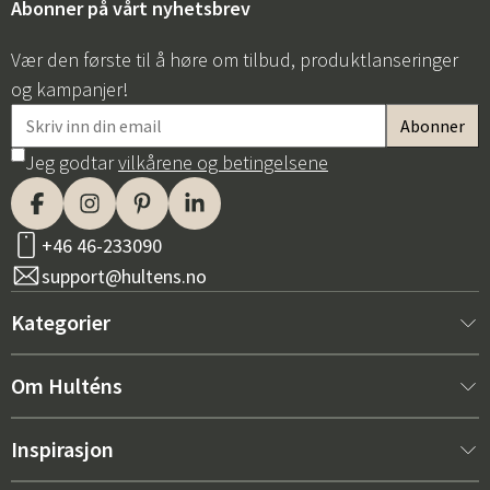
Abonner på vårt nyhetsbrev
Vær den første til å høre om tilbud, produktlanseringer
og kampanjer!
Jeg godtar
vilkårene og betingelsene
+46 46-233090
support@hultens.no
Kategorier
Nytt hos oss
Om Hulténs
Møbler
Om Hulténs
Inspirasjon
Innredning