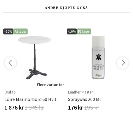
ANDRE KJØPTE OGSÅ
-20%
På lager
-10%
På lager
Flere varianter
Brafab
Leather Master
Loire Marmorbord 60 Hvit
Spraywax 200 Ml
1 876 kr
2 345 kr
176 kr
195 kr