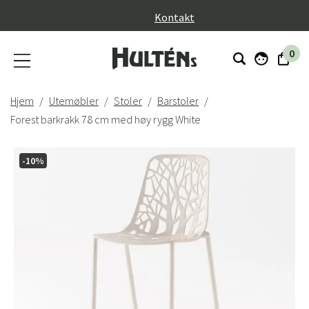
}
Kontakt
0
Hjem
Utemøbler
Stoler
Barstoler
Forest barkrakk 78 cm med høy rygg White
-10%