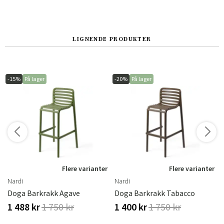
Norge
Suomi
LIGNENDE PRODUKTER
-15%
På lager
-20%
På lager
r
Flere varianter
Flere varianter
Nardi
Nardi
Doga Barkrakk Agave
Doga Barkrakk Tabacco
1 488 kr
1 750 kr
1 400 kr
1 750 kr