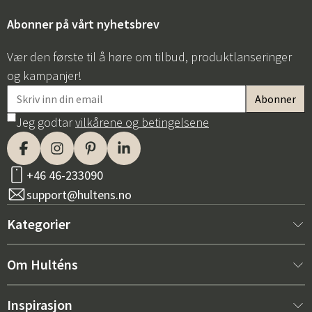
Abonner på vårt nyhetsbrev
Vær den første til å høre om tilbud, produktlanseringer
og kampanjer!
Jeg godtar
vilkårene og betingelsene
+46 46-233090
support@hultens.no
Kategorier
Nytt hos oss
Om Hulténs
Møbler
Om Hulténs
Inspirasjon