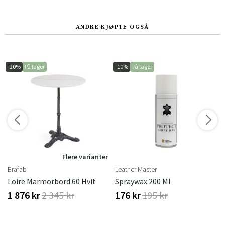
ANDRE KJØPTE OGSÅ
-20%
På lager
-10%
På lager
r
Flere varianter
Brafab
Leather Master
eber
Loire Marmorbord 60 Hvit
Spraywax 200 Ml
1 876 kr
2 345 kr
176 kr
195 kr