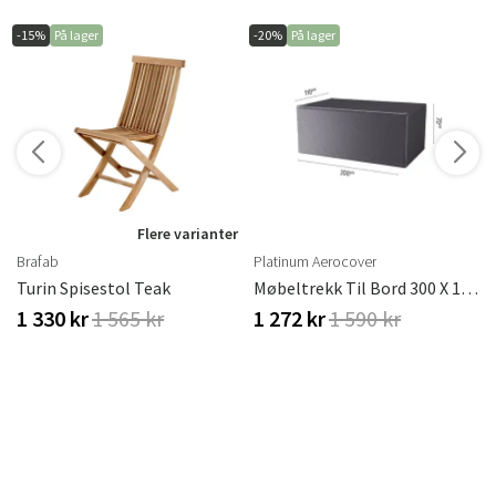
-15%
På lager
-20%
På lager
r
Flere varianter
Brafab
Platinum Aerocover
rafab
Turin Spisestol Teak
Møbeltrekk Til Bord 300 X 110 Cm
1 330 kr
1 565 kr
1 272 kr
1 590 kr