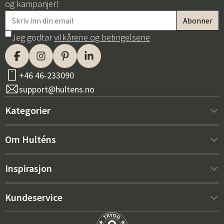
og kampanjer!
Jeg godtar
vilkårene og betingelsene
+46 46-233090
support@hultens.no
Kategorier
Nytt hos oss
Om Hulténs
Møbler
Om Hulténs
Inspirasjon
Innredning
Hulténs butikk
Bestselger
Kundeservice
Utemøbler
Salgsavdeling
Hagemøbeltrender 2026
Kontakt oss