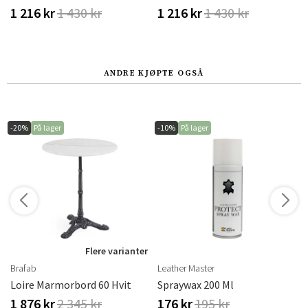
1 216 kr
1 430 kr
1 216 kr
1 430 kr
ANDRE KJØPTE OGSÅ
-20%
På lager
-10%
På lager
r
Flere varianter
Brafab
Leather Master
Loire Marmorbord 60 Hvit
Spraywax 200 Ml
1 876 kr
2 345 kr
176 kr
195 kr