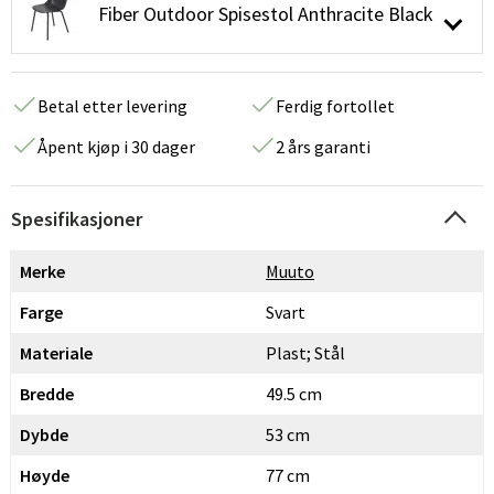
Fiber Outdoor Spisestol Anthracite Black
Betal etter levering
Ferdig fortollet
Åpent kjøp i 30 dager
2 års garanti
Spesifikasjoner
Merke
Muuto
Farge
Svart
Materiale
Plast; Stål
Bredde
49.5 cm
Dybde
53 cm
Høyde
77 cm