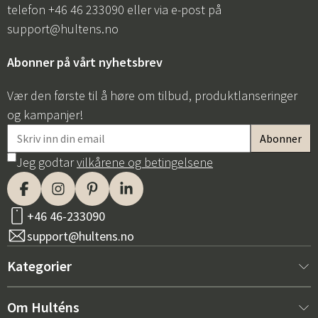
telefon +46 46 233090 eller via e-post på
support@hultens.no
Abonner på vårt nyhetsbrev
Vær den første til å høre om tilbud, produktlanseringer
og kampanjer!
Jeg godtar
vilkårene og betingelsene
+46 46-233090
support@hultens.no
Kategorier
Nytt hos oss
Om Hulténs