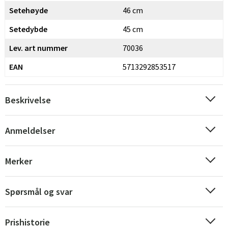
Setehøyde
46 cm
Setedybde
45 cm
Lev. art nummer
70036
EAN
5713292853517
Beskrivelse
Anmeldelser
Merker
Spørsmål og svar
Sverige
Danmark
Prishistorie