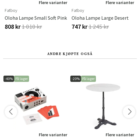
r
Flere varianter
Flere varianter
Fatboy
Fatboy
cite
Oloha Lampe Small Soft Pink
Oloha Lampe Large Desert
808 kr
1 010 kr
747 kr
1 245 kr
ANDRE KJØPTE OGSÅ
-40%
På lager
-20%
På lager
r
Flere varianter
Flere varianter