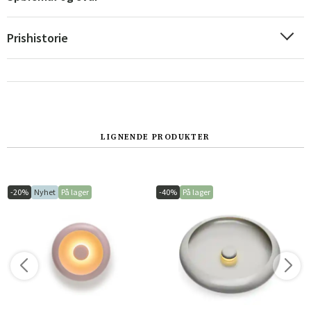
Prishistorie
LIGNENDE PRODUKTER
Sverige
Danmark
-20%
Nyhet
På lager
-40%
På lager
Norge
Suomi