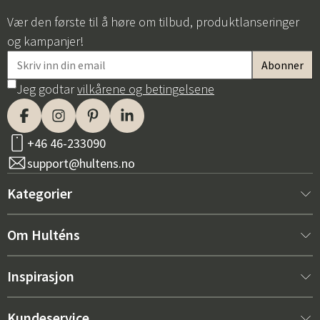
Vær den første til å høre om tilbud, produktlanseringer
og kampanjer!
Jeg godtar
vilkårene og betingelsene
+46 46-233090
support@hultens.no
Kategorier
Nytt hos oss
Om Hulténs
Møbler
Om Hulténs
Inspirasjon
Innredning
Hulténs butikk
Bestselger
Kundeservice