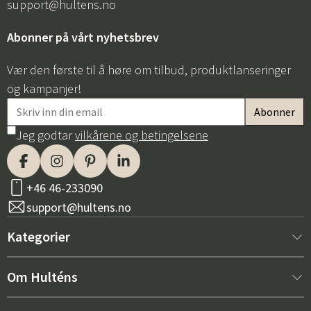
support@hultens.no
Abonner på vårt nyhetsbrev
Vær den første til å høre om tilbud, produktlanseringer
og kampanjer!
Jeg godtar
vilkårene og betingelsene
+46 46-233090
support@hultens.no
Kategorier
Nytt hos oss
Om Hulténs
Møbler