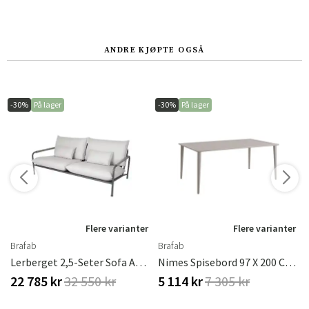
ANDRE KJØPTE OGSÅ
-30%
På lager
-30%
På lager
Flere varianter
Flere varianter
Brafab
Brafab
Lerberget 2,5-Seter Sofa Antrasitt/Ash Brafab
Nimes Spisebord 97 X 200 Cm Kaki Brafab
22 785 kr
32 550 kr
5 114 kr
7 305 kr