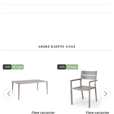
ANDRE KJØPTE OGSÅ
-30%
På lager
-30%
På lager
r
Flere varianter
Flere varianter