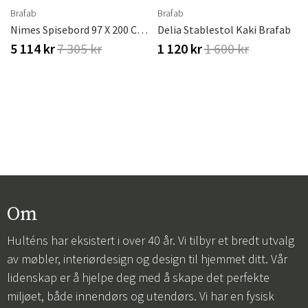
Brafab
Brafab
Nimes Spisebord 97 X 200 Cm Kaki Brafab
Delia Stablestol Kaki Brafab
5 114 kr
7 305 kr
1 120 kr
1 600 kr
Om
Hulténs har eksistert i over 40 år. Vi tilbyr et bredt utvalg
av møbler, interiørdesign og design til hjemmet ditt. Vår
lidenskap er å hjelpe deg med å skape det perfekte
miljøet, både innendørs og utendørs. Vi har en fysisk