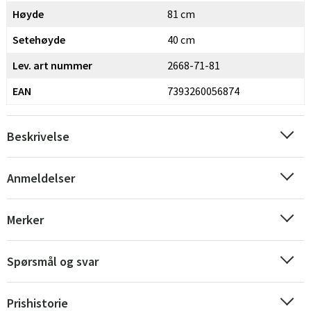
Høyde
81 cm
Setehøyde
40 cm
Lev. art nummer
2668-71-81
EAN
7393260056874
Beskrivelse
Sverige
Danmark
Anmeldelser
Norge
Suomi
Merker
Spørsmål og svar
Prishistorie