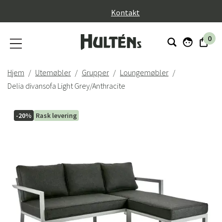
}
Kontakt
0
Hjem
Utemøbler
Grupper
Loungemøbler
Delia divansofa Light Grey/Anthracite
-20%
Rask levering