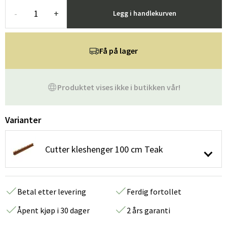
-
+
Legg i handlekurven
Få på lager
Produktet vises ikke i butikken vår!
Varianter
Cutter kleshenger 100 cm Teak
Betal etter levering
Ferdig fortollet
Åpent kjøp i 30 dager
2 års garanti