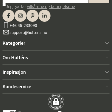
Jeg godtar
vilkårene og betingelsene
+46 46-233090
support@hultens.no
Kategorier
Nytt hos oss
Om Hulténs
Møbler
Om Hulténs
Inspirasjon
Innredning
Hulténs butikk
Bestselger
Kundeservice
Utemøbler
Salgsavdeling
Hagemøbeltrender 2026
Kontakt oss
Hage
Varighet
De riktige putene for maksimal komfort – slik velger du
Kjøpsvilkår