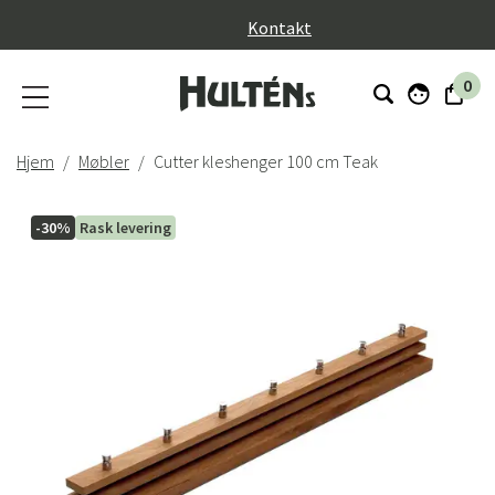
}
Kontakt
0
Hjem
Møbler
Cutter kleshenger 100 cm Teak
-30%
Rask levering