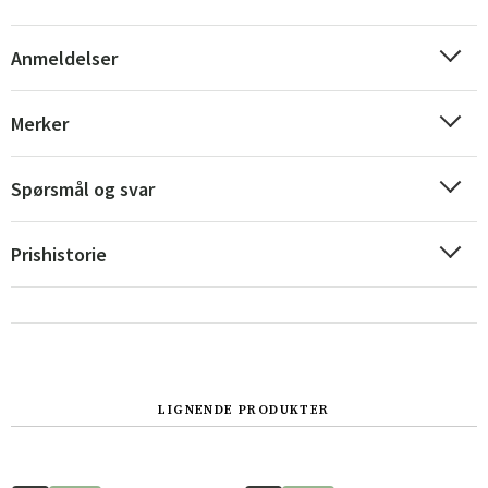
Anmeldelser
Merker
Spørsmål og svar
Prishistorie
Sverige
Danmark
Norge
Suomi
LIGNENDE PRODUKTER