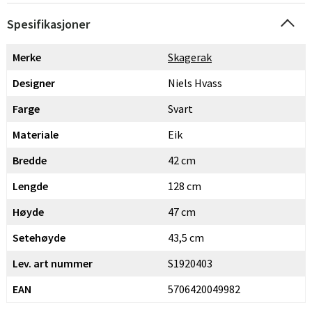
Spesifikasjoner
Merke
Skagerak
Designer
Niels Hvass
Farge
Svart
Materiale
Eik
Bredde
42 cm
Lengde
128 cm
Høyde
47 cm
Setehøyde
43,5 cm
Lev. art nummer
S1920403
EAN
5706420049982