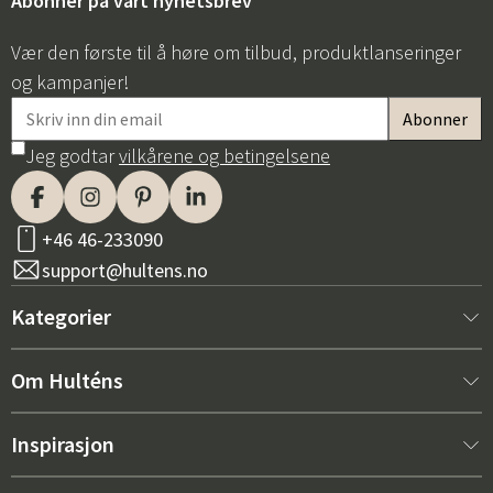
Abonner på vårt nyhetsbrev
Vær den første til å høre om tilbud, produktlanseringer
og kampanjer!
Jeg godtar
vilkårene og betingelsene
+46 46-233090
support@hultens.no
Kategorier
Nytt hos oss
Om Hulténs
Møbler
Om Hulténs
Inspirasjon
Innredning
Hulténs butikk