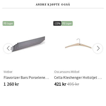
ANDRE KJØPTE OGSÅ
På lager
-15%
På lager
r
Weber
Oscarssons Möbel
l
Flavorizer Bars Porselenemaljerte Spirit 300/Genesis Silver Weber
Cella Kleshenger Hvitoljet Eik
1 260 kr
421 kr
495 kr