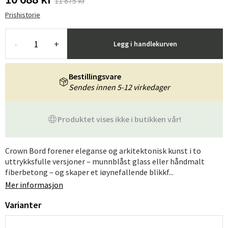
11 875 kr
Prishistorie
-
+
Legg i handlekurven
Bestillingsvare
Sendes innen 5-12 virkedager
Produktet vises ikke i butikken vår!
Crown Bord forener eleganse og arkitektonisk kunst i to
uttrykksfulle versjoner – munnblåst glass eller håndmalt
fiberbetong – og skaper et iøynefallende blikkf...
Mer informasjon
Varianter