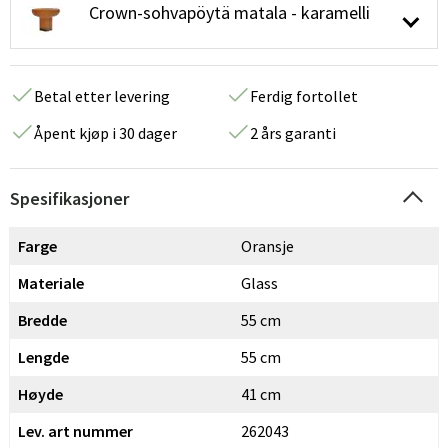
Crown-sohvapöytä matala - karamelli
Betal etter levering
Ferdig fortollet
Åpent kjøp i 30 dager
2 års garanti
Spesifikasjoner
Farge
Oransje
Materiale
Glass
Bredde
55 cm
Lengde
55 cm
Høyde
41 cm
Lev. art nummer
262043