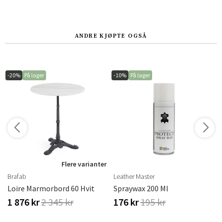
ANDRE KJØPTE OGSÅ
-20%
På lager
-10%
På lager
Flere varianter
Brafab
Leather Master
erproof
Loire Marmorbord 60 Hvit
Spraywax 200 Ml
1 876 kr
2 345 kr
176 kr
195 kr