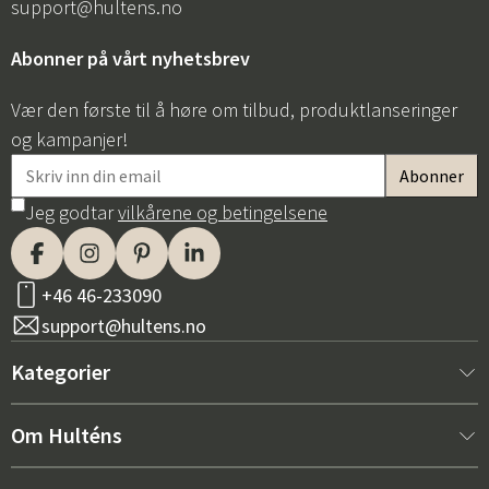
support@hultens.no
Abonner på vårt nyhetsbrev
Vær den første til å høre om tilbud, produktlanseringer
og kampanjer!
Jeg godtar
vilkårene og betingelsene
+46 46-233090
support@hultens.no
Kategorier
Nytt hos oss
Om Hulténs
Møbler