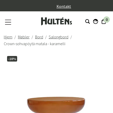
}
Kontakt
0
Hjem
Møbler
Bord
Salongbord
Crown-sohvapöytä matala - karamelli
-10%