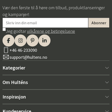
Vær den første til å høre om tilbud, produktlanseringer
og kampanjer!
Jeg godtar
vilkårene og betingelsene
+46 46-233090
support@hultens.no
Kategorier
Nytt hos oss
Om Hulténs
Møbler
Om Hulténs
Inspirasjon
Innredning
Hulténs butikk
Bestselger
Kundeservice