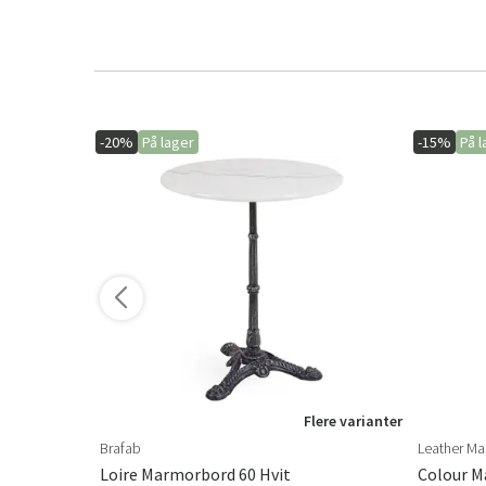
-20%
På lager
-15%
På l
ere varianter
Flere varianter
Brafab
Leather Ma
jet Eik
Loire Marmorbord 60 Hvit
Colour Ma