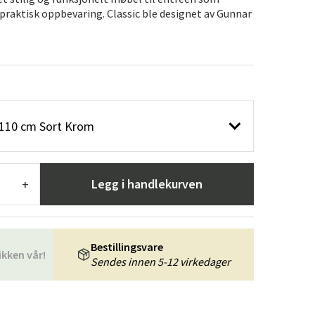
er
Hageredskaper
Gangmøbler
praktisk oppbevaring. Classic ble designet av Gunnar
redning
e 110 cm Sort Krom
Legg i handlekurven
+
Bestillingsvare
ikken vår!
Sendes innen 5-12 virkedager