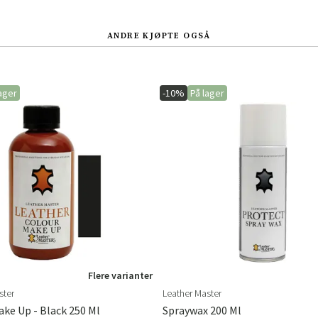
Sverige
Danmark
Norge
Suomi
ANDRE KJØPTE OGSÅ
ager
-10%
På lager
Flere varianter
ster
Leather Master
ke Up - Black 250 Ml
Spraywax 200 Ml