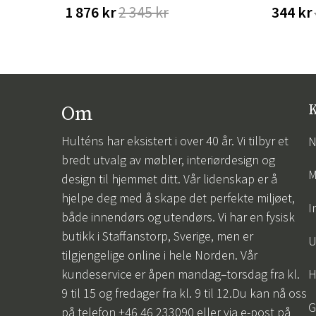
1 876 kr
2 345 kr
344 kr
Om
K
Hulténs har eksistert i over 40 år. Vi tilbyr et
N
bredt utvalg av møbler, interiørdesign og
M
design til hjemmet ditt. Vår lidenskap er å
hjelpe deg med å skape det perfekte miljøet,
I
både innendørs og utendørs. Vi har en fysisk
butikk i Staffanstorp, Sverige, men er
U
tilgjengelige online i hele Norden. Vår
kundeservice er åpen mandag–torsdag fra kl.
H
9 til 15 og fredager fra kl. 9 til 12.Du kan nå oss
G
på telefon +46 46 233090 eller via e-post på