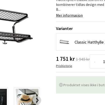
Hengestoler
Baderomstepp
kombinerer tidløs design med 
B...
Vedlikeholdsprodukter
Småoppbevaring
Baderomsinn
Mer informasjon
Varianter
Classic Hatthyll
1 751 kr
1 945 kr
-
Prishistorie
Produktet vises ikke i but