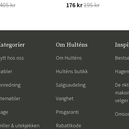
405 kr
176 kr
195 kr
ategorier
Om Hulténs
Inspi
ytt hos oss
Om Hulténs
Bestse
øbler
Hulténs butikk
Hagem
nnredning
Salgsavdeling
De rik
maksim
temøbler
Varighet
velger
age
Prisgaranti
Omsor
riller & utekjøkken
Rabattkode