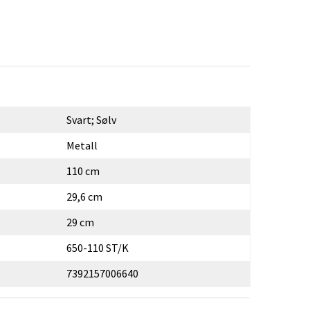
Svart; Sølv
Metall
110 cm
29,6 cm
29 cm
650-110 ST/K
7392157006640