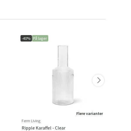
-40%
På lager
-15%
På lage
Flere varianter
Ferm Living
Leather Maste
Ripple Karaffel - Clear
Leather Pr