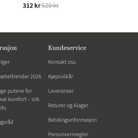
312 kr
520 kr
323 kr
38
rasjon
Kundeservice
lger
Kontakt oss
øbeltrender 2026
Kjøpsvilkår
tige putene for
Leveranser
al komfort – slik
Returer og klager
 du
Betalingsinformasjon
gsråd
Personvernregler