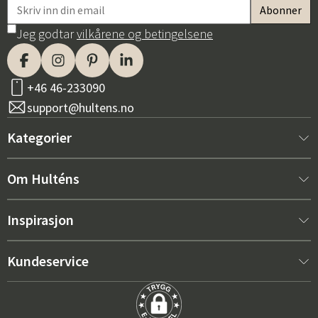
Jeg godtar
vilkårene og betingelsene
+46 46-233090
support@hultens.no
Kategorier
Nytt hos oss
Om Hulténs
Møbler
Om Hulténs
Inspirasjon
Innredning
Hulténs butikk
Bestselger
Kundeservice
Utemøbler
Salgsavdeling
Hagemøbeltrender 2026
Kontakt oss
Hage
Varighet