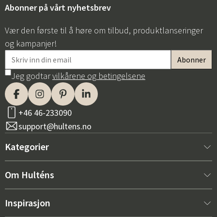
Abonner på vårt nyhetsbrev
Vær den første til å høre om tilbud, produktlanseringer
og kampanjer!
Jeg godtar
vilkårene og betingelsene
+46 46-233090
support@hultens.no
Kategorier
Nytt hos oss
Om Hulténs
Møbler
Om Hulténs
Inspirasjon