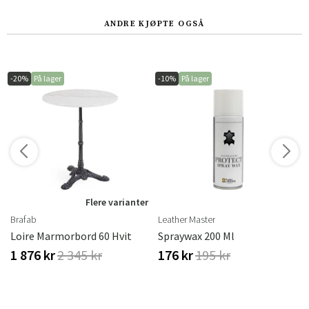
ANDRE KJØPTE OGSÅ
-20%
På lager
-10%
På lager
r
Flere varianter
Brafab
Leather Master
Brafab
Loire Marmorbord 60 Hvit
Spraywax 200 Ml
1 876 kr
2 345 kr
176 kr
195 kr