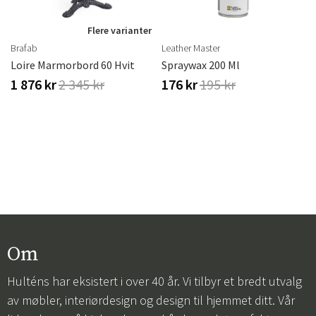
Flere varianter
Brafab
Leather Master
Loire Marmorbord 60 Hvit
Spraywax 200 Ml
1 876 kr
2 345 kr
176 kr
195 kr
Om
Hulténs har eksistert i over 40 år. Vi tilbyr et bredt utvalg
av møbler, interiørdesign og design til hjemmet ditt. Vår