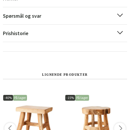
Spørsmål og svar
Prishistorie
LIGNENDE PRODUKTER
Sverige
Danmark
Norge
Suomi
-40%
På lager
-15%
På lager