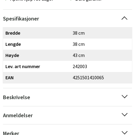
Spesifikasjoner
Bredde
38 cm
Lengde
38 cm
Høyde
43 cm
Lev. art nummer
242003
EAN
4251501410065
Beskrivelse
Anmeldelser
Merker