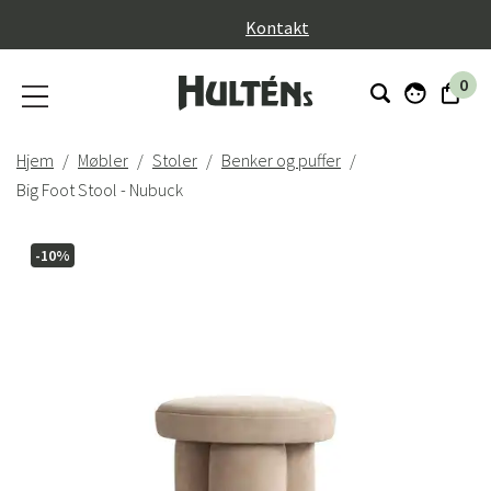
}
Kontakt
0
Hjem
Møbler
Stoler
Benker og puffer
Big Foot Stool - Nubuck
-10%