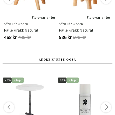
r
Flere varianter
Flere varianter
Affari Of Sweden
Affari Of Sweden
Palle Krakk Natural
Palle Krakk Natural
468 kr
780 kr
586 kr
690 kr
ANDRE KJØPTE OGSÅ
-20%
På lager
-10%
På lager