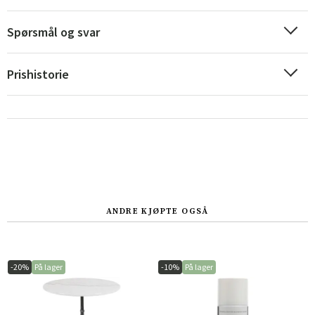
Spørsmål og svar
Sverige
Danmark
Prishistorie
Norge
Suomi
ANDRE KJØPTE OGSÅ
-20%
På lager
-10%
På lager