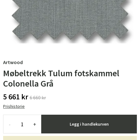
Artwood
Møbeltrekk Tulum fotskammel
Colonella Grå
5 661 kr
6 660 kr
Prishistorie
-
+
Legg i handlekurven