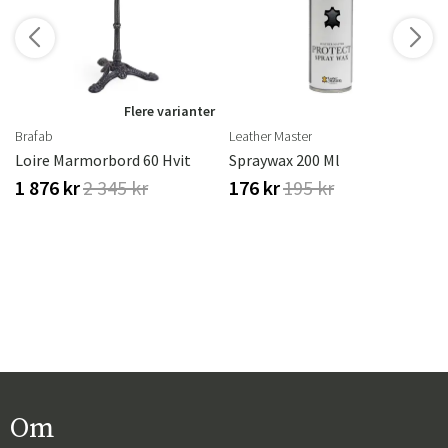
r
Flere varianter
Brafab
Leather Master
Brafab
Loire Marmorbord 60 Hvit
Spraywax 200 Ml
1 876 kr
2 345 kr
176 kr
195 kr
Om