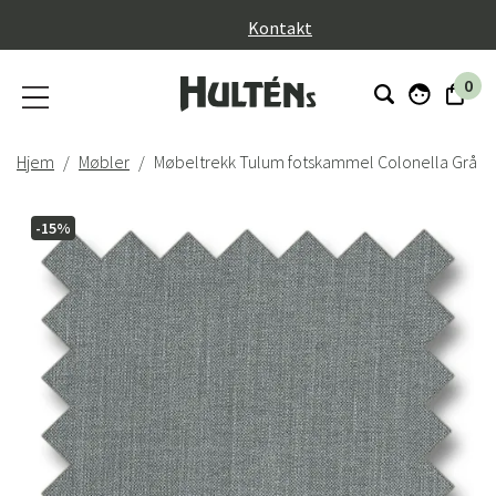
}
Kontakt
0
Hjem
Møbler
Møbeltrekk Tulum fotskammel Colonella Grå
-15%