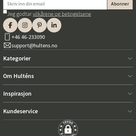
Jeg godtar
vilkårene og betingelsene
+46 46-233090
support@hultens.no
Kategorier
Nytt hos oss
Om Hulténs
Møbler
Om Hulténs
Inspirasjon
Innredning
Hulténs butikk
Bestselger
Kundeservice
Utemøbler
Salgsavdeling
Hagemøbeltrender 2026
Kontakt oss
Hage
Varighet