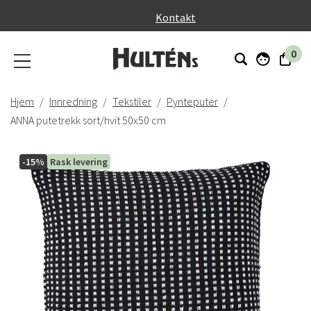
}
Kontakt
0
Hjem
Innredning
Tekstiler
Pynteputer
ANNA putetrekk sort/hvit 50x50 cm
-15%
Rask levering