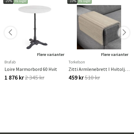
-20%
På lager
-10%
På lager
r
Flere varianter
Flere varianter
Brafab
Torkelson
eige
Loire Marmorbord 60 Hvit
Zitti Armlenebrett I Hvitoljet Eik
1 876 kr
2 345 kr
459 kr
510 kr