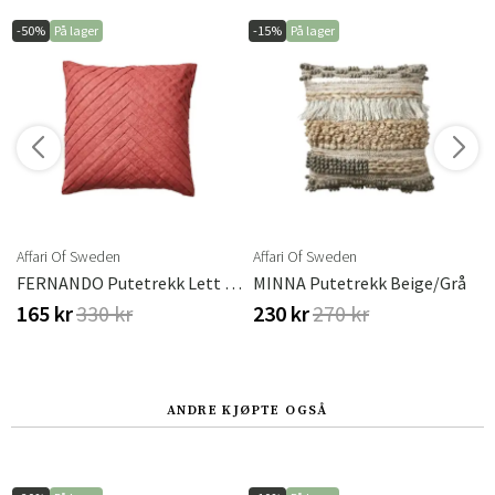
-50%
På lager
-15%
På lager
r
Affari Of Sweden
Affari Of Sweden
ster
FERNANDO Putetrekk Lett Rust 50x50 Cm
MINNA Putetrekk Beige/grå
165 kr
330 kr
230 kr
270 kr
ANDRE KJØPTE OGSÅ