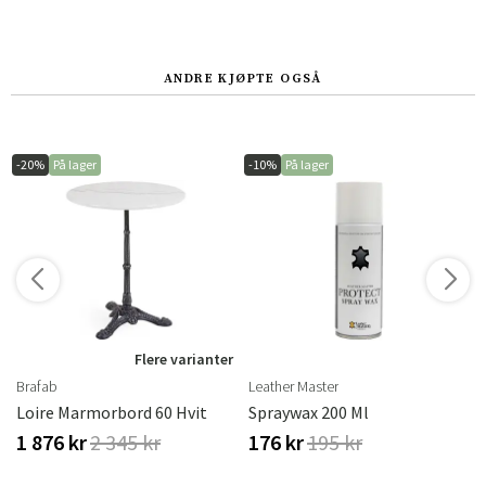
ANDRE KJØPTE OGSÅ
-20%
På lager
-10%
På lager
Flere varianter
Brafab
Leather Master
Loire Marmorbord 60 Hvit
Spraywax 200 Ml
1 876 kr
2 345 kr
176 kr
195 kr