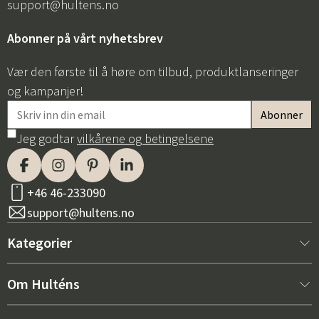
support@hultens.no
Abonner på vårt nyhetsbrev
Vær den første til å høre om tilbud, produktlanseringer
og kampanjer!
Jeg godtar
vilkårene og betingelsene
+46 46-233090
support@hultens.no
Kategorier
Nytt hos oss
Om Hulténs
Møbler