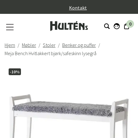
}
Kontakt
0
Hjem
Møbler
Stoler
Benker og puffer
Meja Bench Hvitlakkert bjørk/safeskinn lysegrå
-10%