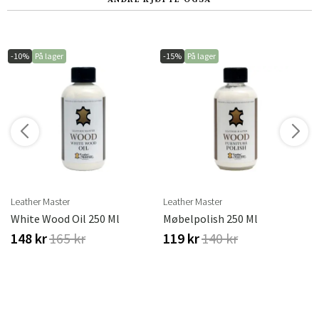
-10%
På lager
-15%
På lager
Leather Master
Leather Master
White Wood Oil 250 Ml
Møbelpolish 250 Ml
148 kr
165 kr
119 kr
140 kr