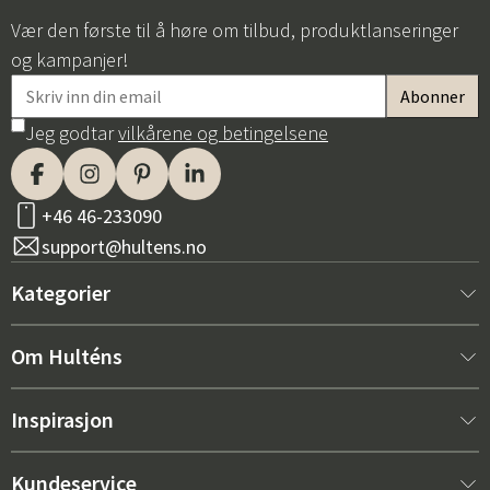
Vær den første til å høre om tilbud, produktlanseringer
og kampanjer!
Jeg godtar
vilkårene og betingelsene
+46 46-233090
support@hultens.no
Kategorier
Nytt hos oss
Om Hulténs
Møbler
Om Hulténs
Inspirasjon
Innredning
Hulténs butikk
Bestselger
Kundeservice