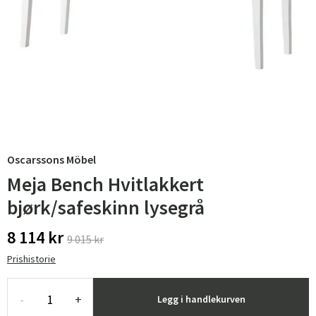
Oscarssons Möbel
Meja Bench Hvitlakkert
bjørk/safeskinn lysegrå
8 114 kr
9 015 kr
Prishistorie
-
+
Legg i handlekurven