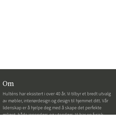
Om
Hulténs har eksistert i over 40 år. Vi tilbyr et bredt utvalg
av møbler, interiørdesign og design til hjemmet ditt. Vår
lidenskap er å hjelpe deg med å skape det perfekte
miljøet, både innendørs og utendørs. Vi har en fysisk