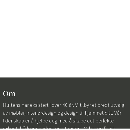
Om
Hulténs har eksistert i over 40 år. Vi tilbyr et bredt utvalg
av møbler, interiørdesign og design til hjemmet ditt. Vår
lidenskap er å hjelpe deg med å skape det perfekte
miljøet, både innendørs og utendørs. Vi har en fysisk