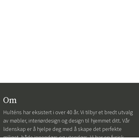
Om
Hulténs har eksistert i over 40 år. Vi tilbyr et bredt utvalg
av møbler, interiørdesign og design til hjemmet ditt. Vår
lidenskap er å hjelpe deg med å skape det perfekte
miljøet, både innendørs og utendørs. Vi har en fysisk