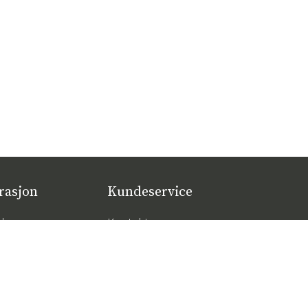
rasjon
Kundeservice
lger
Kontakt oss
øbeltrender 2026
Kjøpsvilkår
tige putene for
Leveranser
al komfort – slik