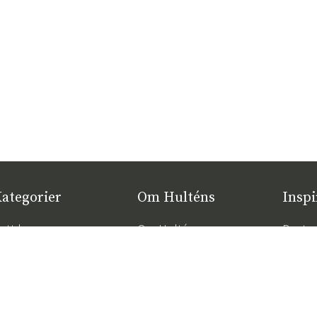
ategorier
Om Hulténs
Inspi
ytt hos oss
Om Hulténs
Bestse
øbler
Hulténs butikk
Hagem
nnredning
Salgsavdeling
De rik
maksim