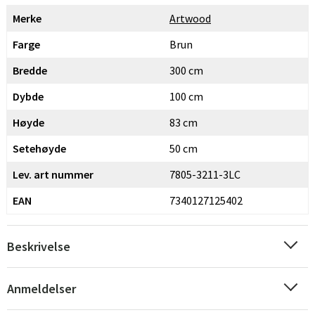
Merke
Artwood
Farge
Brun
Bredde
300 cm
Dybde
100 cm
Høyde
83 cm
Setehøyde
50 cm
Lev. art nummer
7805-3211-3LC
EAN
7340127125402
Beskrivelse
Anmeldelser