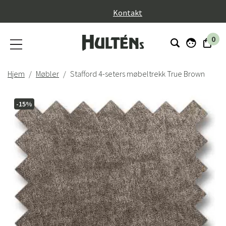
}
Kontakt
0
Hjem
Møbler
Stafford 4-seters møbeltrekk True Brown
-15%