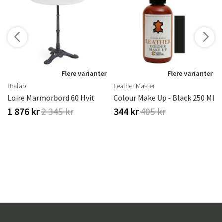
r
Flere varianter
Flere varianter
Brafab
Leather Master
vitoljet Eik
Loire Marmorbord 60 Hvit
Colour Make Up - Black 250 Ml
1 876 kr
2 345 kr
344 kr
405 kr