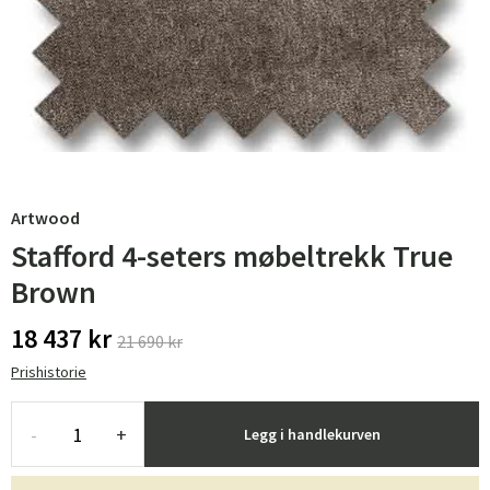
Artwood
Stafford 4-seters møbeltrekk True
Brown
18 437 kr
21 690 kr
Prishistorie
-
+
Legg i handlekurven