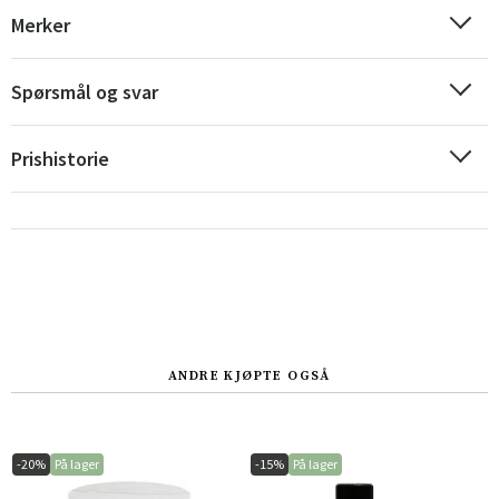
Merker
Spørsmål og svar
Sverige
Danmark
Prishistorie
Norge
Suomi
ANDRE KJØPTE OGSÅ
-20%
På lager
-15%
På lager