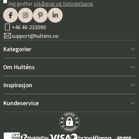
Jeg godtar
vilkårene og betingelsene
+46 46-233090
support@hultens.no
Kategorier
Nytt hos oss
Om Hulténs
Møbler
Om Hulténs
Inspirasjon
Innredning
Hulténs butikk
Bestselger
Kundeservice
Utemøbler
Salgsavdeling
Hagemøbeltrender 2026
Kontakt oss
Hage
Varighet
De riktige putene for maksimal komfort – slik velger du
Kjøpsvilkår
Griller & utekjøkken