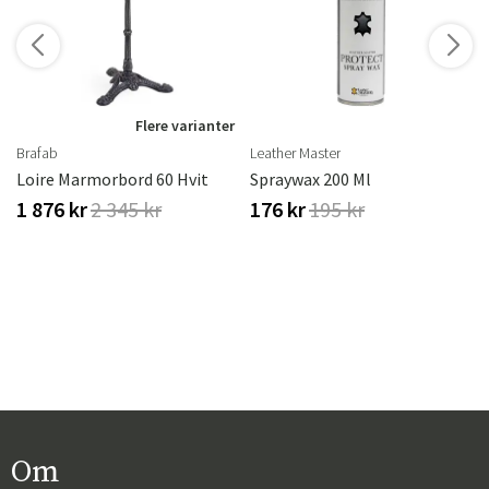
r
Flere varianter
Brafab
Leather Master
Loire Marmorbord 60 Hvit
Spraywax 200 Ml
1 876 kr
2 345 kr
176 kr
195 kr
Om