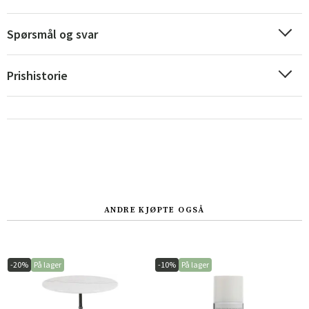
Spørsmål og svar
Sverige
Danmark
Prishistorie
Norge
Suomi
ANDRE KJØPTE OGSÅ
-20%
På lager
-10%
På lager