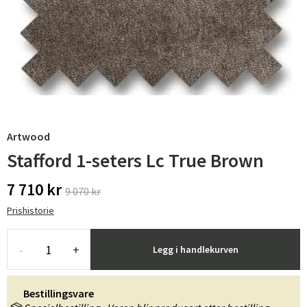
Artwood
Stafford 1-seters Lc True Brown
7 710 kr
9 070 kr
Prishistorie
-
+
Legg i handlekurven
Bestillingsvare