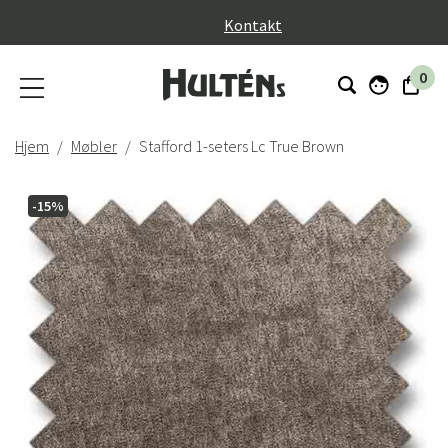
}
Kontakt
0
Hjem
Møbler
Stafford 1-seters Lc True Brown
-15%