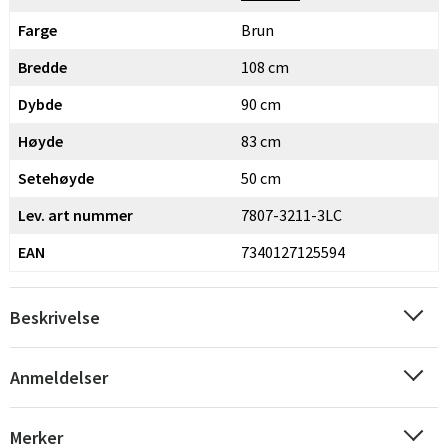
Farge
Brun
Bredde
108 cm
Dybde
90 cm
Høyde
83 cm
Setehøyde
50 cm
Lev. art nummer
7807-3211-3LC
EAN
7340127125594
Beskrivelse
Anmeldelser
Merker